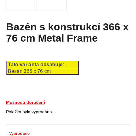
a
j
í
Bazén s konstrukcí 366 x
t
76 cm Metal Frame
?
Tato varianta obsahuje:
HLEDAT
Bazén 366 x 76 cm
D
Možnosti doručení
o
p
Položka byla vyprodána…
o
r
u
Vyprodáno