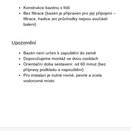
Konstrukce bazénu s fólií
Bez filtrace (bazén je připraven pro její připojení –
filtrace, hadice ani průchodky nejsou součástí
balení)
Upozornění
Bazén není určen k zapuštění do země
Doporučujeme montáž ve dvou osobách
Orientační doba sestavení: od 60 minut (bez
přípravy podkladu a napouštění)
Pro instalaci je nutné rovné, pevné a zcela
vodorovné místo
Z