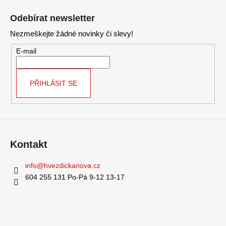
á
Odebírat newsletter
p
Nezmeškejte žádné novinky či slevy!
a
t
E-mail
í
PŘIHLÁSIT SE
Kontakt
info
@
hvezdickanova.cz
604 255 131 Po-Pá 9-12 13-17