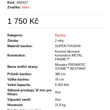
č
Kód:
400327
u
Značka:
Intex
j
e
1 750 Kč
m
Měrná
e
cena:
Kategorie
:
Bazény
Záruka
:
2 roky
Materiál bazénu
:
SUPER‑TOUGH®
Kovová lakovaná
Konstrukce
:
konstrukce METAL
FRAME™
Mozaika PRISMATIC
Barva vnitřní strany
:
STONE™ BESTWAY
Průměr bazénu
:
366 cm
Výška bazénu
:
76 cm
Vodní kapacita
:
6.503 litrů
Stěnové prostupy 32 mm pro
Ano
filtraci
:
Výpustní ventil
:
Ano
Hmotnost
:
21,9 kg