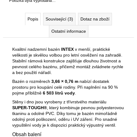
Položka byla vyprodána…
Popis
Související (3)
Dotaz na zboží
Ostatní informace
Kvalitní nadzemní bazén
INTEX
v menší, praktické
velikosti je skvělou volbou pro letní osvěžení na zahradě.
Stabilní rámová konstrukce zajišťuje dlouhou životnost a
pevnost celého bazénu, přičemž montáž zvládnete rychle
a bez použití nářadí.
Bazén o rozměrech
3,66 × 0,76 m
nabízí dostatek
prostoru pro koupání celé rodiny. Při naplnění na 90 %
pojme přibližně
6 503 litrů vody
.
Stěny i dno jsou vyrobeny z třívrstvého materiálu
SUPER‑TOUGH®
, který kombinuje pevnou polyesterovou
tkaninu a odolné PVC. Díky tomu je bazén mimořádně
odolný proti poškození, oděru i UV záření. Pro snadné
vypuštění vody je k dispozici praktický výpustný ventil.
Obsah balení