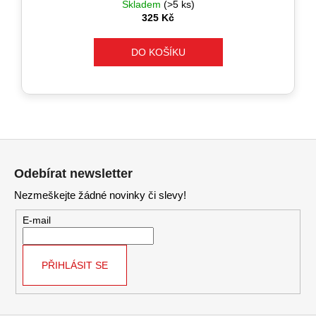
Skladem
(>5 ks)
325 Kč
DO KOŠÍKU
Z
á
Odebírat newsletter
p
Nezmeškejte žádné novinky či slevy!
a
t
E-mail
í
PŘIHLÁSIT SE