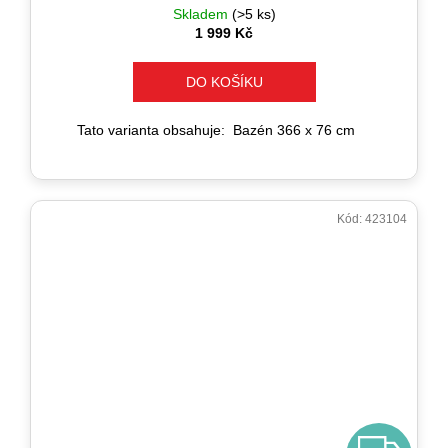
Skladem
(>5 ks)
a
1 999 Kč
j
í
DO KOŠÍKU
t
?
Tato varianta obsahuje: Bazén 366 x 76 cm
Kód:
423104
HLEDAT
D
o
p
o
r
u