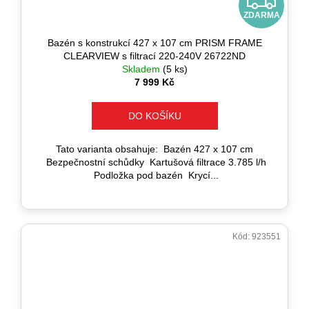
Z
č
u
ZDARMA
D
j
Bazén s konstrukcí 427 x 107 cm PRISM FRAME
e
A
CLEARVIEW s filtrací 220-240V 26722ND
m
Skladem
(5 ks)
e
R
7 999 Kč
M
DO KOŠÍKU
A
Tato varianta obsahuje: Bazén 427 x 107 cm
Bezpečnostní schůdky Kartušová filtrace 3.785 l/h
Podložka pod bazén Krycí...
Kód:
923551