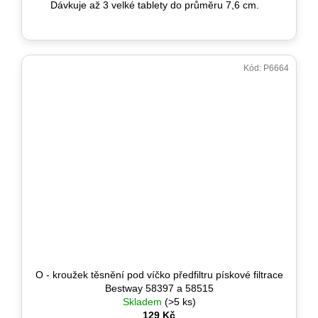
Dávkuje až 3 velké tablety do průměru 7,6 cm.
Kód:
P6664
O - kroužek těsnění pod víčko předfiltru pískové filtrace
Bestway 58397 a 58515
Skladem
(>5 ks)
129 Kč