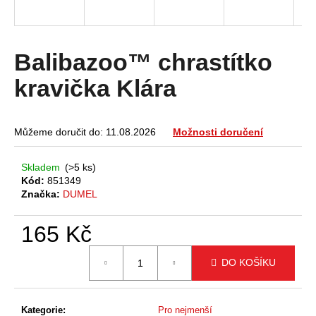
a
j
í
Balibazoo™ chrastítko
t
kravička Klára
?
Můžeme doručit do:
11.08.2026
Možnosti doručení
HLEDAT
Skladem
(>5 ks)
Kód:
851349
Značka:
DUMEL
D
165 Kč
o
Měrná
p
DO KOŠÍKU
cena:
o
r
u
Kategorie
:
Pro nejmenší