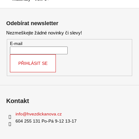
Z
á
Odebírat newsletter
p
Nezmeškejte žádné novinky či slevy!
a
t
E-mail
í
PŘIHLÁSIT SE
Kontakt
info
@
hvezdickanova.cz
604 255 131 Po-Pá 9-12 13-17