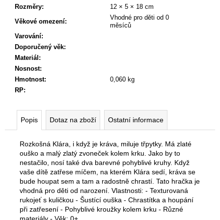
č
Rozměry
:
12 × 5 × 18 cm
u
Vhodné pro děti od 0
Věkové omezení
:
j
měsíců
e
Varování
:
m
Doporučený věk
:
e
Materiál
:
Nosnost
:
Hmotnost
:
0,060 kg
RP
:
Popis
Dotaz na zboží
Ostatní informace
Rozkošná Klára, i když je kráva, miluje třpytky. Má zlaté
ouško a malý zlatý zvoneček kolem krku. Jako by to
nestačilo, nosí také dva barevné pohyblivé kruhy. Když
vaše dítě zatřese míčem, na kterém Klára sedí, kráva se
bude houpat sem a tam a radostně chrastí. Tato hračka je
vhodná pro děti od narození. Vlastnosti: - Texturovaná
rukojeť s kuličkou - Šustící ouška - Chrastítka a houpání
při zatřesení - Pohyblivé kroužky kolem krku - Různé
materiály - Věk: 0+