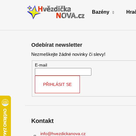
K
Přejít
na
o
Bazény
Hra
obsah
Zpět
Zpět
š
do
do
í
Z
obchodu
obchodu
k
á
Odebírat newsletter
p
Nezmeškejte žádné novinky či slevy!
a
t
E-mail
í
PŘIHLÁSIT SE
Kontakt
info
@
hvezdickanova.cz