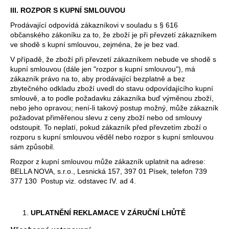
III. ROZPOR S KUPNÍ SMLOUVOU
Prodávající odpovídá zákazníkovi v souladu s § 616
občanského zákoníku za to, že zboží je při převzetí zákazníkem
ve shodě s kupní smlouvou, zejména, že je bez vad.
V případě, že zboží při převzetí zákazníkem nebude ve shodě s
kupní smlouvou (dále jen "rozpor s kupní smlouvou"), má
zákazník právo na to, aby prodávající bezplatně a bez
zbytečného odkladu zboží uvedl do stavu odpovídajícího kupní
smlouvě, a to podle požadavku zákazníka buď výměnou zboží,
nebo jeho opravou; není-li takový postup možný, může zákazník
požadovat přiměřenou slevu z ceny zboží nebo od smlouvy
odstoupit. To neplatí, pokud zákazník před převzetím zboží o
rozporu s kupní smlouvou věděl nebo rozpor s kupní smlouvou
sám způsobil.
Rozpor z kupní smlouvou může zákazník uplatnit na adrese:
BELLA NOVA, s.r.o., Lesnická 157, 397 01 Písek, telefon 739
377 130 Postup viz. odstavec IV. ad 4.
UPLATNĚNÍ REKLAMACE V ZÁRUČNÍ LHŮTĚ