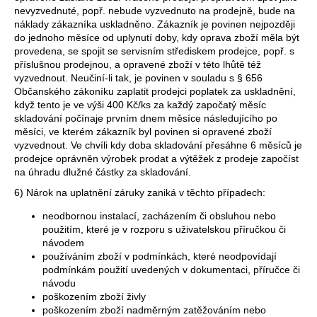
nevyzvednuté, popř. nebude vyzvednuto na prodejně, bude na
náklady zákazníka uskladněno. Zákazník je povinen nejpozději
do jednoho měsíce od uplynutí doby, kdy oprava zboží měla být
provedena, se spojit se servisním střediskem prodejce, popř. s
příslušnou prodejnou, a opravené zboží v této lhůtě též
vyzvednout. Neučiní-li tak, je povinen v souladu s § 656
Občanského zákoníku zaplatit prodejci poplatek za uskladnění,
když tento je ve výši 400 Kč/ks za každý započatý měsíc
skladování počínaje prvním dnem měsíce následujícího po
měsíci, ve kterém zákazník byl povinen si opravené zboží
vyzvednout. Ve chvíli kdy doba skladování přesáhne 6 měsíců je
prodejce oprávněn výrobek prodat a výtěžek z prodeje započíst
na úhradu dlužné částky za skladování.
6) Nárok na uplatnění záruky zaniká v těchto případech:
neodbornou instalací, zacházením či obsluhou nebo
použitím, které je v rozporu s uživatelskou příručkou či
návodem
používáním zboží v podmínkách, které neodpovídají
podmínkám použití uvedených v dokumentaci, příručce či
návodu
poškozením zboží živly
poškozením zboží nadměrným zatěžováním nebo