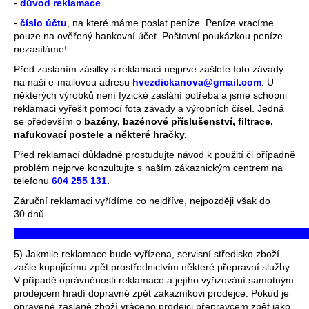
-
důvod reklamace
-
číslo účtu
, na které máme poslat peníze. Peníze vracíme
pouze na ověřený bankovní účet. Poštovní poukázkou peníze
nezasíláme!
Před zasláním zásilky s reklamací nejprve zašlete foto závady
na naši e-mailovou adresu
hvezdickanova@gmail.com
. U
některých výrobků není fyzické zaslání potřeba a jsme schopni
reklamaci vyřešit pomocí fota závady a výrobních čísel. Jedná
se především o
bazény, bazénové příslušenství, filtrace,
nafukovací postele a některé hračky.
Před reklamací důkladně prostudujte návod k použití či případně
problém nejprve konzultujte s naším zákaznickým centrem na
telefonu
604 255 131
.
Záruční reklamaci vyřídíme co nejdříve, nejpozději však do
30 dnů.
_____________________________________________________
5) Jakmile reklamace bude vyřízena, servisní středisko zboží
zašle kupujícímu zpět prostřednictvím některé přepravní služby.
V případě oprávněnosti reklamace a jejího vyřizování samotným
prodejcem hradí dopravné zpět zákazníkovi prodejce. Pokud je
opravené zaslané zboží vráceno prodejci přepravcem zpět jako