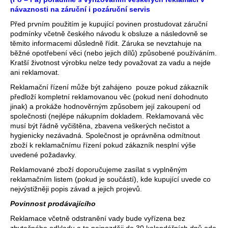
návaznosti na záruční i pozáruční servis
a
j
Před prvním použitím je kupující povinen prostudovat záruční
podmínky včetně českého návodu k obsluze a následovně se
í
těmito informacemi důsledně řídit. Záruka se nevztahuje na
t
běžné opotřebení věci (nebo jejich dílů) způsobené používáním.
Kratší životnost výrobku nelze tedy považovat za vadu a nejde
?
ani reklamovat.
Reklamační řízení může být zahájeno pouze pokud zákazník
předloží kompletní reklamovanou věc (pokud není dohodnuto
jinak) a prokáže hodnověrným způsobem její zakoupení od
společnosti (nejlépe nákupním dokladem. Reklamovaná věc
HLEDAT
musí být řádně vyčištěna, zbavena veškerých nečistot a
hygienicky nezávadná. Společnost je oprávněna odmítnout
zboží k reklamačnímu řízení pokud zákazník nesplní výše
uvedené požadavky.
D
Reklamované zboží doporučujeme zasílat s vyplněným
o
reklamačním listem (pokud je součástí), kde kupující uvede co
p
nejvýstižněji popis závad a jejich projevů.
o
Povinnost prodávajícího
r
u
Reklamace včetně odstranění vady bude vyřízena bez
zbytečného odkladu a to nejpozději do 30 kalendářních dnů ode