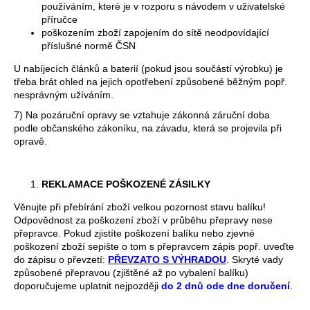
používáním, které je v rozporu s návodem v uživatelské
příručce
poškozením zboží zapojením do sítě neodpovídající
příslušné normě ČSN
U nabíjecích článků a baterií (pokud jsou součástí výrobku) je
třeba brát ohled na jejich opotřebení způsobené běžným popř.
nesprávným užíváním.
7) Na pozáruční opravy se vztahuje zákonná záruční doba
podle občanského zákoníku, na závadu, která se projevila při
opravě.
REKLAMACE POŠKOZENÉ ZÁSILKY
Věnujte při přebírání zboží velkou pozornost stavu balíku!
Odpovědnost za poškození zboží v průběhu přepravy nese
přepravce. Pokud zjistíte poškození balíku nebo zjevné
poškození zboží sepište o tom s přepravcem zápis popř. uveďte
do zápisu o převzetí:
PŘEVZATO S VÝHRADOU
. Skryté vady
způsobené přepravou (zjištěné až po vybalení balíku)
doporučujeme uplatnit nejpozději
do 2 dnů ode dne doručení
.