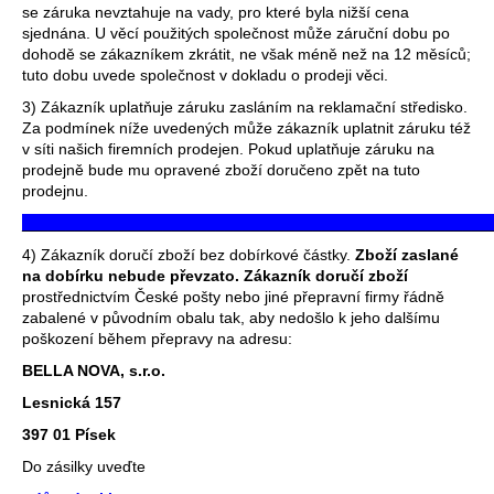
se záruka nevztahuje na vady, pro které byla nižší cena
sjednána. U věcí použitých společnost může záruční dobu po
dohodě se zákazníkem zkrátit, ne však méně než na 12 měsíců;
tuto dobu uvede společnost v dokladu o prodeji věci.
3) Zákazník uplatňuje záruku zasláním na reklamační středisko.
Za podmínek níže uvedených může zákazník uplatnit záruku též
v síti našich firemních prodejen. Pokud uplatňuje záruku na
prodejně bude mu opravené zboží doručeno zpět na tuto
prodejnu.
_____________________________________________________
4) Zákazník doručí zboží bez dobírkové částky.
Zboží zaslané
na dobírku nebude převzato.
Zákazník doručí zboží
prostřednictvím České pošty nebo jiné přepravní firmy řádně
zabalené v původním obalu tak, aby nedošlo k jeho dalšímu
poškození během přepravy na adresu:
BELLA NOVA, s.r.o.
Lesnická 157
397 01 Písek
Do zásilky uveďte