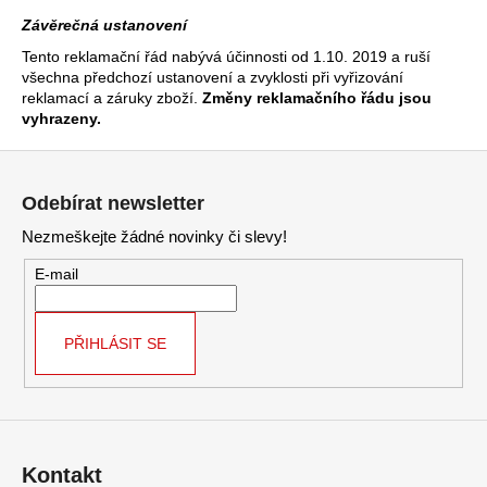
Závěrečná ustanovení
Tento reklamační řád nabývá účinnosti od 1.10. 2019 a ruší
všechna předchozí ustanovení a zvyklosti při vyřizování
reklamací a záruky zboží.
Změny reklamačního řádu jsou
vyhrazeny.
Z
á
Odebírat newsletter
p
Nezmeškejte žádné novinky či slevy!
a
t
E-mail
í
PŘIHLÁSIT SE
Kontakt