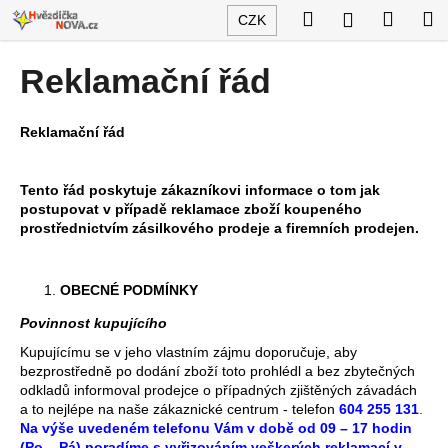
K
Přejít
Hledat
Nákup
M
Přihlášení
CZK
na
o
obsah
Zpět
Zpět
košík
š
Reklamační řád
í
C
k
o
Reklamační řád
p
o
Tento řád poskytuje zákazníkovi informace o tom jak
t
postupovat v případě reklamace zboží koupeného
prostřednictvím zásilkového prodeje a firemních prodejen.
ř
e
b
OBECNÉ PODMÍNKY
u
Povinnost kupujícího
j
Kupujícímu se v jeho vlastním zájmu doporučuje, aby
e
bezprostředně po dodání zboží toto prohlédl a bez zbytečných
odkladů informoval prodejce o případných zjištěných závadách
t
a to nejlépe na naše zákaznické centrum - telefon
604 255 131
.
e
Na výše uvedeném telefonu Vám v době od 09 – 17 hodin
n
(Po – Pá) poradíme s vyřizováním veškerých reklamací v