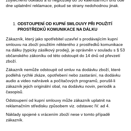
č
dne uplatnění reklamace, pokud se strany nedohodnou jinak.
u
j
e
ODSTOUPENÍ OD KUPNÍ SMLOUVY PŘI POUŽITÍ
m
PROSTŘEDKŮ KOMUNIKACE NA DÁLKU
e
Zákazník, který jako spotřebitel uzavřel s prodávajícím kupní
smlouvu na zboží použitím některého z prostředků komunikace
na dálku (typicky zásilkový prodej), je oprávněn v souladu s § 53
občanského zákoníku od této odstoupit do 14 dnů od převzetí
zboží.
Zákazník nemůže odstoupit od smluv na dodávku zboží, které
podléhá rychlé zkáze, opotřebení nebo zastarání, na dodávku
audio a video nahrávek a počítačových programů, porušil-li
zákazník jejich originální obal, na dodávku novin, periodik a
časopisů.
Odstoupení od kupní smlouvy může zákazník uplatnit na
reklamačním středisku způsobem viz. odstavec IV. ad 4.
Náklady spojené s vrácením zboží nese v tomto případě
zákazník.