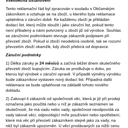
Všeobecná ustanovení
Tento reklamační řád byl zpracován v souladu s Občanským
zákoníkem a vztahuje se na zboží, u kterého byla reklamace
uplatněna v záruční době. Ke každému zboží je přikládán
dodací list, který může sloužit i jako záruční list, pokud tento
není přibalený a námi potvrzený u zboží již od výrobce. Souhlas
se záručními podmínkami stvrzuje zákazník podpisem při
převzetí zboží. Pokud si zboží neodebírá osobně, tak se rozumí
převzetím zboží okamžik, kdy zboží přebírá od dopravce.
Záruční podmínky
1) Délka záruky je
24 měsíců
a začíná běžet dnem skutečného
převzetí zboží kupujícím. Záruka se prodlužuje o dobu, po
kterou byl výrobek v záruční opravě. V případě výměny výrobku
bude zákazníkovi vystaven nový dodací list. Případná další
reklamace se bude uplatňovat na základě tohoto nového
dokladu.
2) Zakoupí-li zákazník od společnosti věc, která je již při prodeji
označena jako použitá nebo u níž je zákazník seznámen se
skutečností, že má vadu nebo vady, společnost neodpovídá za
vady takové věci, odpovídající míře používání nebo opotřebení,
které má věc při převzetí zákazníkem stejně jako za vady, na
něž byl zákazník upozorněn. U věcí prodávaných za nižší cenu