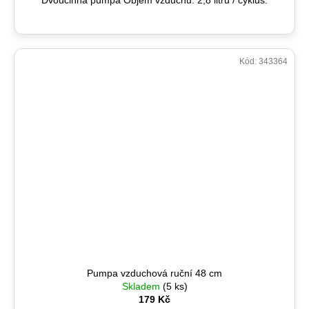
Dvoučinná pumpa Objem vzduchu: 2,8 litru / cyklus.
Kód:
343364
Pumpa vzduchová ruční 48 cm
Skladem
(5 ks)
179 Kč