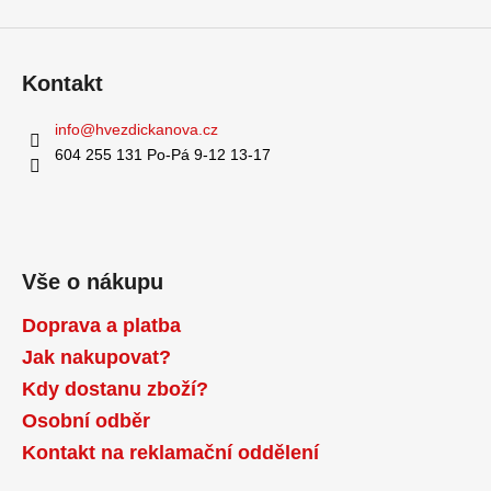
y
v
ý
Kontakt
p
i
info
@
hvezdickanova.cz
s
u
604 255 131 Po-Pá 9-12 13-17
Vše o nákupu
Doprava a platba
Jak nakupovat?
Kdy dostanu zboží?
Osobní odběr
Kontakt na reklamační oddělení