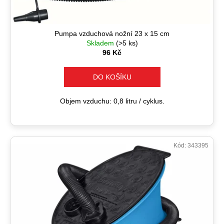
č
ů
k
u
t
j
ů
e
Pumpa vzduchová nožní 23 x 15 cm
Skladem
(>5 ks)
m
96 Kč
e
DO KOŠÍKU
Objem vzduchu: 0,8 litru / cyklus.
Kód:
343395