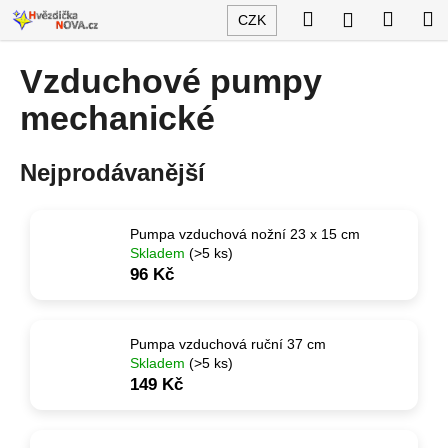
K
Přejít
Hledat
Nákup
M
Přihlášení
CZK
na
o
obsah
Zpět
Zpět
košík
š
Vzduchové pumpy
í
C
mechanické
k
o
p
Nejprodávanější
o
t
ř
Pumpa vzduchová nožní 23 x 15 cm
Skladem
(>5 ks)
e
96 Kč
b
u
j
Pumpa vzduchová ruční 37 cm
Skladem
(>5 ks)
e
149 Kč
t
e
n