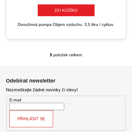
DO KOŠÍKU
Dvoučinná pumpa Objem vzduchu: 3,5 litru / cyklus.
5
položek celkem
O
v
Z
l
á
á
Odebírat newsletter
d
p
a
Nezmeškejte žádné novinky či slevy!
a
c
t
E-mail
í
í
p
r
PŘIHLÁSIT SE
v
k