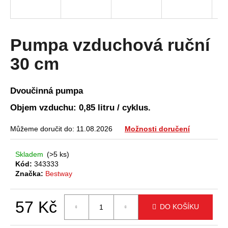
a
j
í
Pumpa vzduchová ruční
t
30 cm
?
Dvoučinná pumpa
Objem vzduchu: 0,85 litru / cyklus.
HLEDAT
Můžeme doručit do:
11.08.2026
Možnosti doručení
Skladem
(>5 ks)
D
Kód:
343333
o
Značka:
Bestway
p
o
57 Kč
r
DO KOŠÍKU
u
Měrná