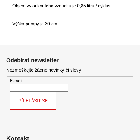
Objem vyfouknutého vzduchu je 0,85 litru / cyklus.
Výška pumpy je 30 cm.
Z
á
Odebírat newsletter
p
Nezmeškejte žádné novinky či slevy!
a
t
E-mail
í
PŘIHLÁSIT SE
Kontakt