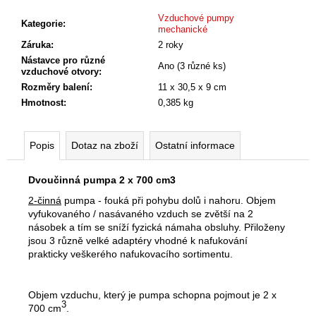
č
cena:
u
Vzduchové pumpy
Kategorie
:
mechanické
j
Záruka
:
2 roky
e
Nástavce pro různé
m
Ano (3 různé ks)
vzduchové otvory
:
e
Rozměry balení
:
11 x 30,5 x 9 cm
Hmotnost
:
0,385 kg
Popis
Dotaz na zboží
Ostatní informace
Dvoučinná pumpa 2 x 700 cm3
2-činná
pumpa - fouká při pohybu dolů i nahoru. Objem
vyfukovaného / nasávaného vzduch se zvětší na 2
násobek a tím se sníží fyzická námaha obsluhy. Přiloženy
jsou 3 různě velké adaptéry vhodné k nafukování
prakticky veškerého nafukovacího sortimentu.
Objem vzduchu, který je pumpa schopna pojmout je 2 x
3
700 cm
.