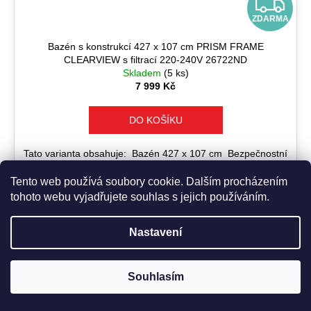
Z
ZDARMA
D
Bazén s konstrukcí 427 x 107 cm PRISM FRAME
A
CLEARVIEW s filtrací 220-240V 26722ND
Skladem
(5 ks)
R
7 999 Kč
M
DO KOŠÍKU
A
Tato varianta obsahuje: Bazén 427 x 107 cm Bezpečnostní
schůdky Kartušová filtrace 3.785 l/h Podložka pod bazén
Krycí...
Tento web používá soubory cookie. Dalším procházením
tohoto webu vyjadřujete souhlas s jejich používáním.
Nastavení
Kód:
400297
Zboží objednané v pracovní dny do 12:00 odešleme ještě tentýž
Souhlasím
den.