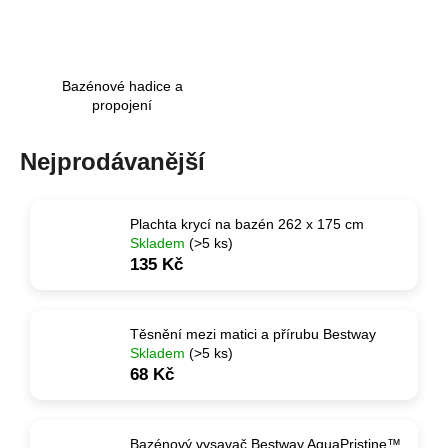
a
j
í
Bazénové hadice a
t
propojení
?
Nejprodávanější
Plachta krycí na bazén 262 x 175 cm
HLEDAT
Skladem
(>5 ks)
135 Kč
D
Těsnění mezi matici a přírubu Bestway
o
Skladem
(>5 ks)
p
68 Kč
o
r
u
Bazénový vysavač Bestway AquaPristine™