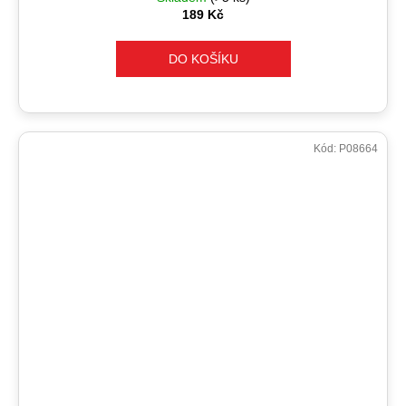
189 Kč
DO KOŠÍKU
Kód:
P08664