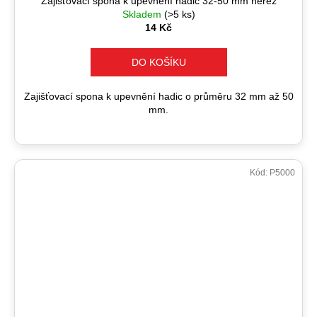
Zajišťovací spona k upevnění hadic 32-50 mm nerez
Skladem
(>5 ks)
14 Kč
DO KOŠÍKU
Zajišťovací spona k upevnění hadic o průměru 32 mm až 50
mm.
Kód:
P5000