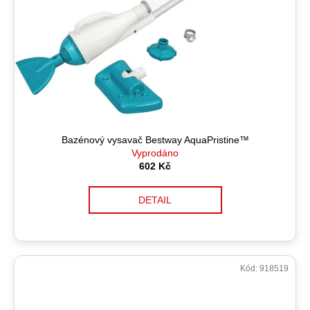
Bazénový vysavač Bestway AquaPristine™
Vyprodáno
602 Kč
DETAIL
Kód:
918519