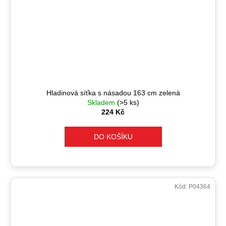
Hladinová síťka s násadou 163 cm zelená
Skladem
(>5 ks)
224 Kč
DO KOŠÍKU
Kód:
P04364