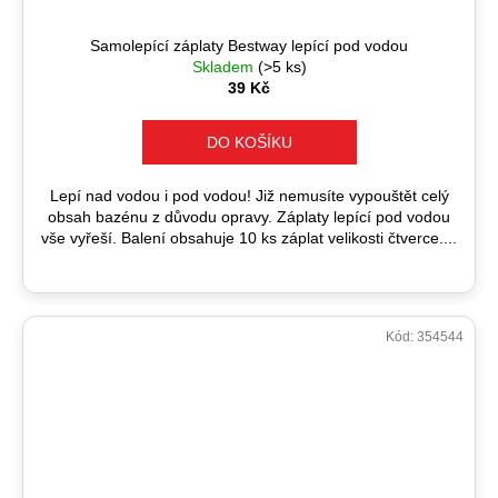
Samolepící záplaty Bestway lepící pod vodou
Skladem
(>5 ks)
39 Kč
DO KOŠÍKU
Lepí nad vodou i pod vodou! Již nemusíte vypouštět celý
obsah bazénu z důvodu opravy. Záplaty lepící pod vodou
vše vyřeší. Balení obsahuje 10 ks záplat velikosti čtverce....
Kód:
354544