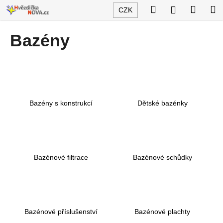
K
Přejít
Hledat
Nákup
M
Přihlášení
CZK
na
o
obsah
Zpět
Zpět
košík
š
Bazény
í
C
k
o
p
o
Bazény s konstrukcí
Dětské bazénky
t
ř
e
b
u
Bazénové filtrace
Bazénové schůdky
j
e
t
e
Bazénové příslušenství
Bazénové plachty
n