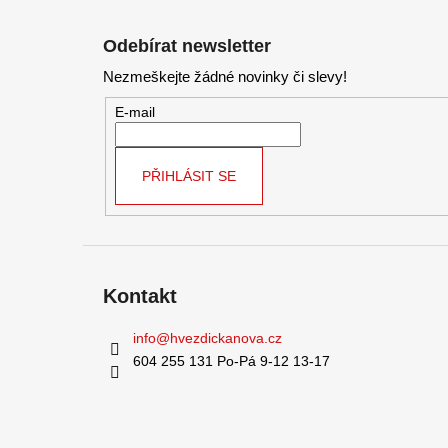
Z
á
Odebírat newsletter
p
Nezmeškejte žádné novinky či slevy!
a
t
E-mail
í
PŘIHLÁSIT SE
Kontakt
info
@
hvezdickanova.cz
604 255 131 Po-Pá 9-12 13-17