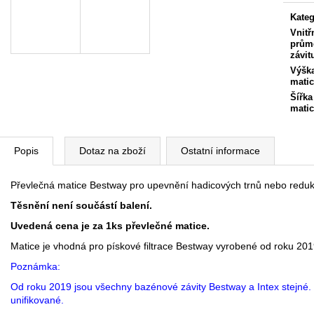
cena:
Kateg
Vnitř
prům
závit
Výšk
mati
Šířka
mati
Popis
Dotaz na zboží
Ostatní informace
Převlečná matice Bestway pro upevnění hadicových trnů nebo redukc
Těsnění není součástí balení.
Uvedená cena je za 1ks převlečné matice.
Matice je vhodná pro pískové filtrace Bestway vyrobené od roku 201
Poznámka:
Od roku 2019 jsou všechny bazénové závity Bestway a Intex stejné. 
unifikované.