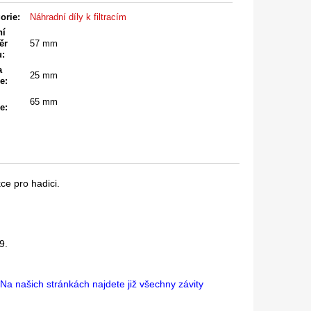
orie
:
Náhradní díly k filtracím
ní
ěr
57 mm
u
:
a
25 mm
ce
:
65 mm
ce
:
e pro hadici.
9.
Na našich stránkách najdete již všechny závity