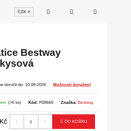
Hledat
Přihlášení
Nákupní
CZK
košík
tice Bestway
rkysová
 doručit do:
10.08.2026
Možnosti doručení
dem
(>5 ks)
Kód:
P08665
Značka:
Bestway
 Kč
DO KOŠÍKU
á