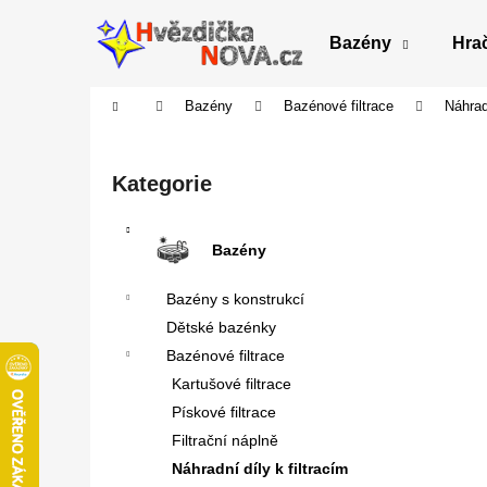
K
Přejít
na
o
Bazény
Hra
obsah
Zpět
Zpět
š
do
do
í
Domů
Bazény
Bazénové filtrace
Náhradn
obchodu
obchodu
k
P
o
Přeskočit
Kategorie
s
kategorie
t
r
Bazény
a
Bazény s konstrukcí
n
Dětské bazénky
n
Bazénové filtrace
í
Kartušové filtrace
p
Pískové filtrace
a
Filtrační náplně
n
Náhradní díly k filtracím
e