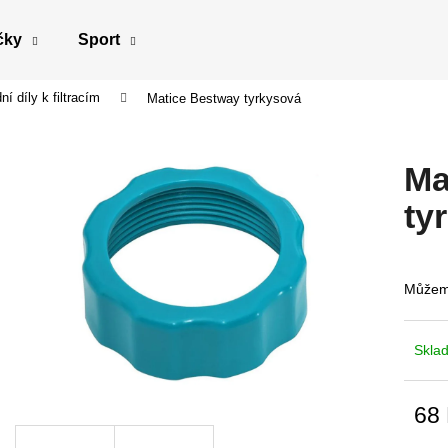
čky
Sport
í díly k filtracím
Matice Bestway tyrkysová
Co potřebujete najít?
Ma
HLEDAT
ty
Doporučujeme
Můžeme
Skla
68
Měrn