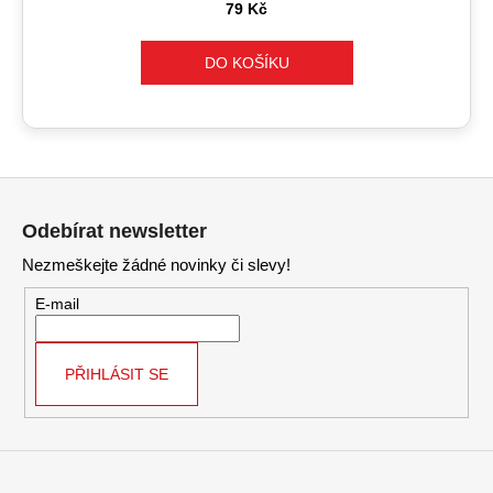
79 Kč
DO KOŠÍKU
Z
á
Odebírat newsletter
p
Nezmeškejte žádné novinky či slevy!
a
t
E-mail
í
PŘIHLÁSIT SE