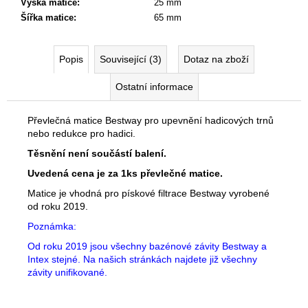
č
Výška matice
:
25 mm
u
Šířka matice
:
65 mm
j
e
Popis
Související (3)
Dotaz na zboží
m
e
Ostatní informace
Převlečná matice Bestway pro upevnění hadicových trnů
nebo redukce pro hadici.
Těsnění není součástí balení.
Uvedená cena je za 1ks převlečné matice.
Matice je vhodná pro pískové filtrace Bestway vyrobené
od roku 2019.
Poznámka:
Od roku 2019 jsou všechny bazénové závity Bestway a
Intex stejné. Na našich stránkách najdete již všechny
závity unifikované.