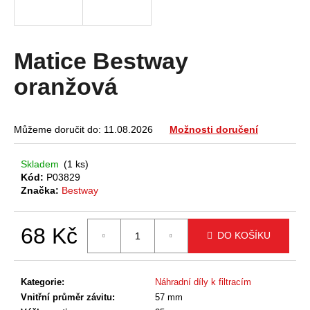
a
j
í
Matice Bestway
t
oranžová
?
Můžeme doručit do:
11.08.2026
Možnosti doručení
HLEDAT
Skladem
(1 ks)
Kód:
P03829
Značka:
Bestway
D
68 Kč
o
DO KOŠÍKU
p
Měrná
o
cena:
r
Kategorie
:
Náhradní díly k filtracím
u
Vnitřní průměr závitu
:
57 mm