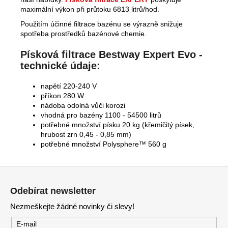
maximální výkon při průtoku 6813 litrů/hod.
Použitím účinné filtrace bazénu se výrazně snižuje
spotřeba prostředků bazénové chemie.
Písková filtrace Bestway Expert Evo -
technické údaje:
napětí 220-240 V
příkon 280 W
nádoba odolná vůči korozi
vhodná pro bazény 1100 - 54500 litrů
potřebné množství písku 20 kg (křemičitý písek,
hrubost zrn 0,45 - 0,85 mm)
potřebné množství Polysphere™ 560 g
Z
á
Odebírat newsletter
p
Nezmeškejte žádné novinky či slevy!
a
t
E-mail