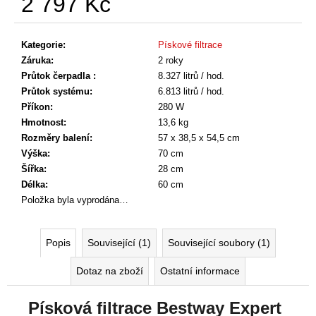
2 797 Kč
č
u
Měrná
j
cena:
Kategorie
:
Pískové filtrace
e
Záruka
:
2 roky
m
Průtok čerpadla
:
8.327 litrů / hod.
e
Průtok systému
:
6.813 litrů / hod.
Příkon
:
280 W
Hmotnost
:
13,6 kg
Rozměry balení
:
57 x 38,5 x 54,5 cm
Výška
:
70 cm
Šířka
:
28 cm
Délka
:
60 cm
Položka byla vyprodána…
Popis
Související (1)
Související soubory (1)
Dotaz na zboží
Ostatní informace
Písková filtrace Bestway Expert