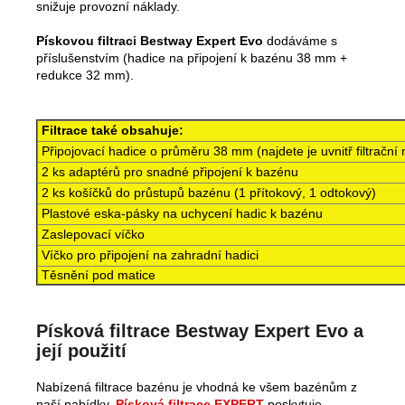
snižuje provozní náklady.
Pískovou filtraci Bestway Expert Evo
dodáváme s
příslušenstvím (hadice na připojení k bazénu 38 mm +
redukce 32 mm).
Filtrace také obsahuje:
Připojovací hadice o průměru 38 mm (najdete je uvnitř filtrační
2 ks adaptérů pro snadné připojení k bazénu
2 ks košíčků do průstupů bazénu (1 přítokový, 1 odtokový)
Plastové eska-pásky na uchycení hadic k bazénu
Zaslepovací víčko
Víčko pro připojení na zahradní hadici
Těsnění pod matice
Písková filtrace Bestway Expert Evo a
její použití
Nabízená filtrace bazénu je vhodná ke všem bazénům z
naší nabídky.
Písková filtrace EXPERT
poskytuje