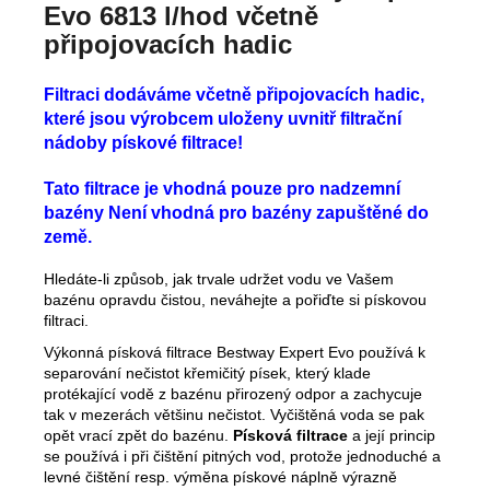
Evo 6813 l/hod včetně
připojovacích hadic
Filtraci dodáváme včetně připojovacích hadic,
které jsou výrobcem uloženy uvnitř filtrační
nádoby pískové filtrace!
Tato filtrace je vhodná pouze pro nadzemní
bazény Není vhodná pro bazény zapuštěné do
země.
Hledáte-li způsob, jak trvale udržet vodu ve Vašem
bazénu opravdu čistou, neváhejte a pořiďte si pískovou
filtraci.
Výkonná písková filtrace Bestway Expert Evo používá k
separování nečistot křemičitý písek, který klade
protékající vodě z bazénu přirozený odpor a zachycuje
tak v mezerách většinu nečistot. Vyčištěná voda se pak
opět vrací zpět do bazénu.
Písková filtrace
a její princip
se používá i při čištění pitných vod, protože jednoduché a
levné čištění resp. výměna pískové náplně výrazně