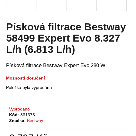
a
j
í
Písková filtrace Bestway
t
58499 Expert Evo 8.327
?
L/h (6.813 L/h)
Písková filtrace Bestway Expert Evo 280 W
HLEDAT
Možnosti doručení
Položka byla vyprodána…
D
o
Vyprodáno
p
Kód:
361375
o
Značka:
Bestway
r
u