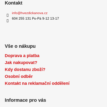
Kontakt
a
j
info
@
hvezdickanova.cz
í
604 255 131 Po-Pá 9-12 13-17
t
?
Vše o nákupu
Doprava a platba
HLEDAT
Jak nakupovat?
Kdy dostanu zboží?
D
Osobní odběr
o
Kontakt na reklamační oddělení
p
o
r
Informace pro vás
u