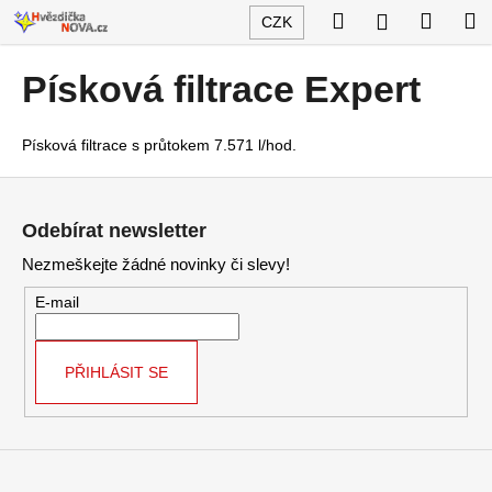
K
Přejít
Hledat
Nákup
M
Přihlášení
CZK
na
o
obsah
Zpět
Zpět
košík
š
Písková filtrace Expert
í
C
k
o
Písková filtrace s průtokem 7.571 l/hod.
p
Z
o
á
Odebírat newsletter
t
p
ř
Nezmeškejte žádné novinky či slevy!
a
e
t
E-mail
b
í
u
j
PŘIHLÁSIT SE
e
t
e
n