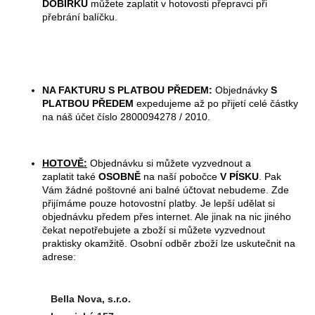
DOBÍRKU
můžete zaplatit v hotovosti přepravci při
přebrání balíčku.
NA FAKTURU S PLATBOU PŘEDEM:
Objednávky
S
PLATBOU PŘEDEM
expedujeme až po přijetí celé částky
na náš účet číslo 2800094278 / 2010.
HOTOVĚ:
Objednávku si můžete vyzvednout a
zaplatit také
OSOBNĚ
na naší pobočce
V PÍSKU
. Pak
Vám žádné poštovné ani balné účtovat nebudeme. Zde
přijímáme pouze hotovostní platby. Je lepší udělat si
objednávku předem přes internet. Ale jinak na nic jiného
čekat nepotřebujete a zboží si můžete vyzvednout
praktisky okamžitě. Osobní odběr zboží lze uskutečnit na
adrese:
Bella Nova, s.r.o.