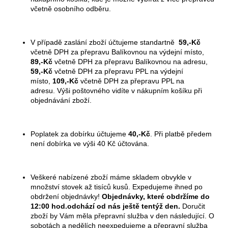
včetně osobního odběru.
a
j
í
V případě zaslání zboží účtujeme standartně
59,-Kč
t
včetně DPH za přepravu Balíkovnou na výdejní místo,
89,-Kč
včetně DPH za přepravu Balíkovnou na adresu,
?
59,-Kč
včetně DPH za přepravu PPL na výdejní
místo,
109,-Kč
včetně DPH za přepravu PPL na
adresu. Výši poštovného vidíte v nákupním košíku při
objednávání zboží.
HLEDAT
Poplatek za dobírku účtujeme
40,-Kč
. Při platbě předem
není dobírka ve výši 40 Kč účtována.
D
o
Veškeré nabízené zboží máme skladem obvykle v
p
množství stovek až tisíců kusů. Expedujeme ihned po
o
obdržení objednávky!
Objednávky, které obdržíme do
r
12:00 hod.odchází od nás ještě tentýž den.
Doručit
zboží by Vám měla přepravní služba v den následující. O
u
sobotách a nedělích neexpedujeme a přepravní služba