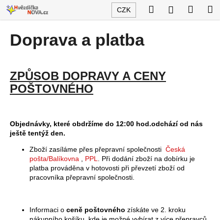
K
Přejít
Hledat
Nákup
M
Přihlášení
CZK
na
o
obsah
Zpět
Zpět
košík
š
Doprava a platba
í
C
k
o
ZPŮSOB DOPRAVY A CENY
p
POŠTOVNÉHO
o
t
ř
Objednávky, které obdržíme do 12:00 hod.odchází od nás
e
ještě tentýž den.
b
Zboží zasíláme přes přepravní společnosti
Česká
u
pošta/Balíkovna
,
PPL
. Při dodání zboží na dobírku je
j
platba prováděna v hotovosti při převzetí zboží od
pracovníka přepravní společnosti.
e
t
e
Informaci o
ceně poštovného
získáte ve 2. kroku
n
nákupního košíku, kde je možné vybírat z více přepravců