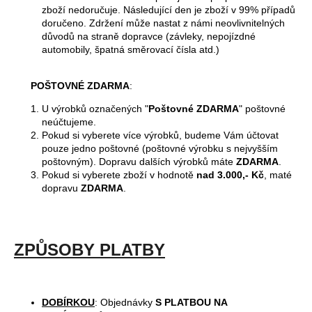
č
zboží nedoručuje. Následující den je zboží v 99% případů
u
doručeno. Zdržení může nastat z námi neovlivnitelných
j
důvodů na straně dopravce (závleky, nepojízdné
e
automobily, špatná směrovací čísla atd.)
m
e
POŠTOVNÉ ZDARMA
:
U výrobků označených "
Poštovné ZDARMA
" poštovné
neúčtujeme.
Pokud si vyberete více výrobků, budeme Vám účtovat
pouze jedno poštovné (poštovné výrobku s nejvyšším
poštovným). Dopravu dalších výrobků máte
ZDARMA
.
Pokud si vyberete zboží v hodnotě
nad 3.000,- Kč
, maté
dopravu
ZDARMA
.
ZPŮSOBY PLATBY
DOBÍRKOU
: Objednávky
S PLATBOU NA