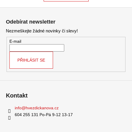
Z
á
Odebírat newsletter
p
Nezmeškejte žádné novinky či slevy!
a
t
E-mail
í
PŘIHLÁSIT SE
Kontakt
info
@
hvezdickanova.cz
604 255 131 Po-Pá 9-12 13-17