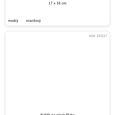
17 x 16 cm
modrý
oranžový
Kód:
333117
Kyblík na písek Ryba