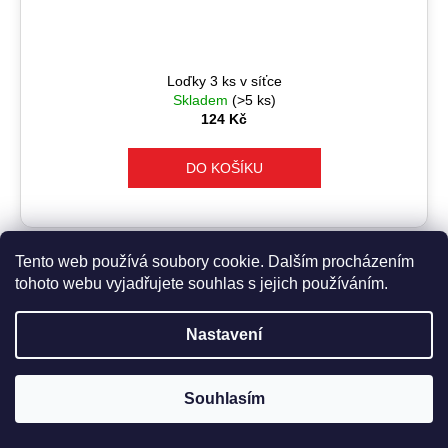
Loďky 3 ks v síťce
Skladem
(>5 ks)
124 Kč
DO KOŠÍKU
Tento web používá soubory cookie. Dalším procházením
Kód:
043016MOD
tohoto webu vyjadřujete souhlas s jejich používáním.
Nastavení
Zboží objednané v pracovní dny do 12:00 odešleme ještě tentýž
Souhlasím
den.