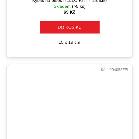
Kyblík na písek HELLO KITTY srdíčko
Skladem
(>5 ks)
69 Kč
DO KOŠÍKU
15 x 19 cm
Kód:
004055ZEL