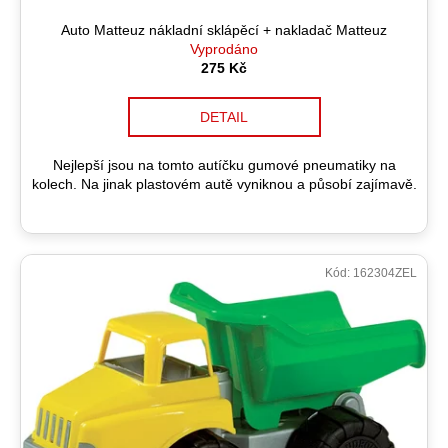
č
t
u
ů
Auto Matteuz nákladní sklápěcí + nakladač Matteuz
j
Vyprodáno
e
275 Kč
m
e
DETAIL
Nejlepší jsou na tomto autíčku gumové pneumatiky na
kolech. Na jinak plastovém autě vyniknou a působí zajímavě.
Kód:
162304ZEL