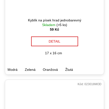
Kyblík na písek hrad jednobarevný
Skladem
(>5 ks)
59 Kč
DETAIL
17 x 16 cm
Modrá
Zelená
Oranžová
Žlutá
Kód:
023018MOD