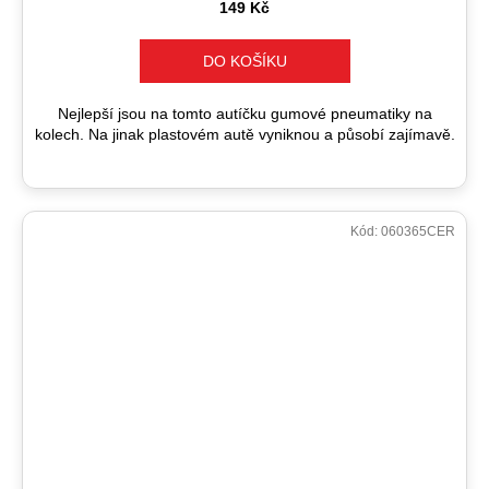
149 Kč
DO KOŠÍKU
Nejlepší jsou na tomto autíčku gumové pneumatiky na
kolech. Na jinak plastovém autě vyniknou a působí zajímavě.
Kód:
060365CER