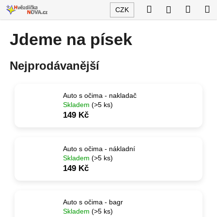
K
Přejít
Hledat
Nákup
M
Přihlášení
CZK
na
o
obsah
Zpět
Zpět
košík
š
Jdeme na písek
í
C
k
Nejprodávanější
o
p
o
Auto s očima - nakladač
t
Skladem
(>5 ks)
ř
149 Kč
e
b
Auto s očima - nákladní
u
Skladem
(>5 ks)
j
149 Kč
e
t
e
Auto s očima - bagr
Skladem
(>5 ks)
n