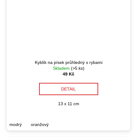
Kyblík na písek průhledný s rybami
Skladem
(>5 ks)
49 Kč
DETAIL
13 x 11 cm
modrý
oranžový