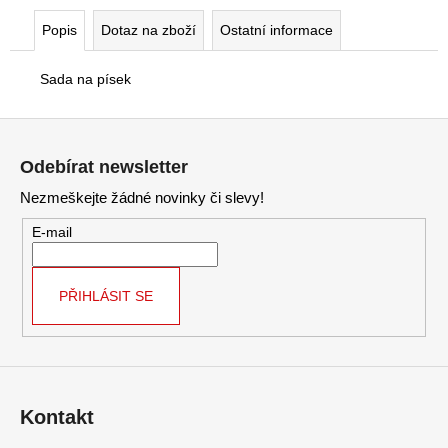
č
u
Popis
Dotaz na zboží
Ostatní informace
j
e
Sada na písek
m
e
Z
á
Odebírat newsletter
p
Nezmeškejte žádné novinky či slevy!
a
t
E-mail
í
PŘIHLÁSIT SE
Kontakt