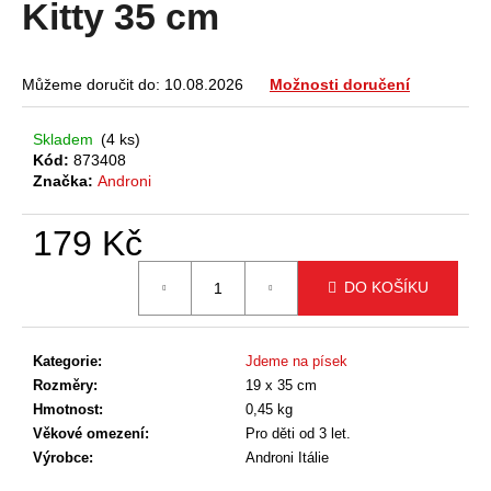
Kitty 35 cm
a
j
í
Můžeme doručit do:
10.08.2026
Možnosti doručení
t
?
Skladem
(4 ks)
Kód:
873408
Značka:
Androni
179 Kč
HLEDAT
Měrná
DO KOŠÍKU
cena:
D
Kategorie
:
Jdeme na písek
o
Rozměry
:
19 x 35 cm
p
Hmotnost
:
0,45 kg
o
Věkové omezení
:
Pro děti od 3 let.
r
Výrobce
:
Androni Itálie
u