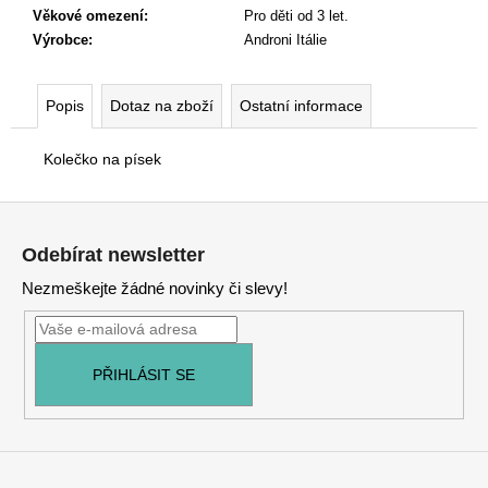
č
Věkové omezení
:
Pro děti od 3 let.
u
Výrobce
:
Androni Itálie
j
e
m
Popis
Dotaz na zboží
Ostatní informace
e
Kolečko na písek
Z
á
Odebírat newsletter
p
Nezmeškejte žádné novinky či slevy!
a
t
í
PŘIHLÁSIT SE