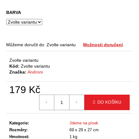
a
BARVA
j
í
t
?
Můžeme doručit do:
Zvolte variantu
Možnosti doručení
Zvolte variantu
Kód:
Zvolte variantu
Značka:
Androni
HLEDAT
179 Kč
Měrná
D
DO KOŠÍKU
cena:
o
p
o
Kategorie
:
Jdeme na písek
r
Rozměry
:
69 x 29 x 27 cm
u
Hmotnost
:
1 kg