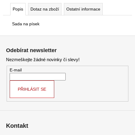
č
u
Popis
Dotaz na zboží
Ostatní informace
j
e
Sada na písek
m
e
Z
á
Odebírat newsletter
p
Nezmeškejte žádné novinky či slevy!
a
t
E-mail
í
PŘIHLÁSIT SE
Kontakt