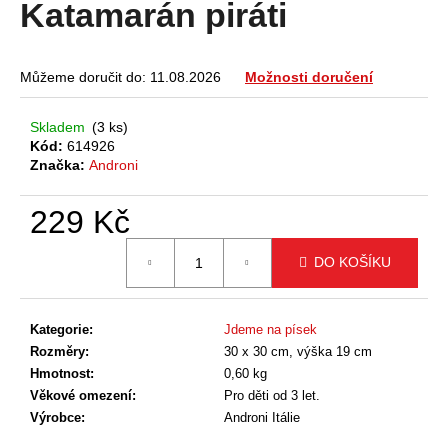
Katamarán piráti
a
j
í
Můžeme doručit do:
11.08.2026
Možnosti doručení
t
?
Skladem
(3 ks)
Kód:
614926
Značka:
Androni
229 Kč
HLEDAT
Měrná
DO KOŠÍKU
cena:
D
Kategorie
:
Jdeme na písek
o
Rozměry
:
30 x 30 cm, výška 19 cm
p
Hmotnost
:
0,60 kg
o
Věkové omezení
:
Pro děti od 3 let.
r
Výrobce
:
Androni Itálie
u