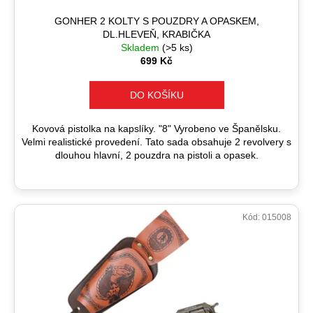
č
t
u
ů
GONHER 2 KOLTY S POUZDRY A OPASKEM,
j
DL.HLEVEŇ, KRABIČKA
e
Skladem
(>5 ks)
699 Kč
m
e
DO KOŠÍKU
Kovová pistolka na kapslíky. "8" Vyrobeno ve Španělsku.
Velmi realistické provedení. Tato sada obsahuje 2 revolvery s
dlouhou hlavní, 2 pouzdra na pistoli a opasek.
Kód:
015008