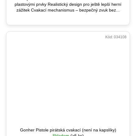
plastovými prvky Realistický design pro ještě lepší herní
zážitek Cvakací mechanismus – bezpečný zvuk bez...
Kód:
034108
Gonher Pistole pirátská cvakací (není na kapslíky)
Skladem
(>5 ks)