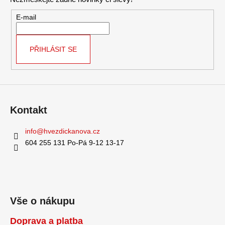
a
a
c
t
E-mail
í
í
p
r
PŘIHLÁSIT SE
v
k
y
v
ý
Kontakt
p
i
info
@
hvezdickanova.cz
s
u
604 255 131 Po-Pá 9-12 13-17
Vše o nákupu
Doprava a platba