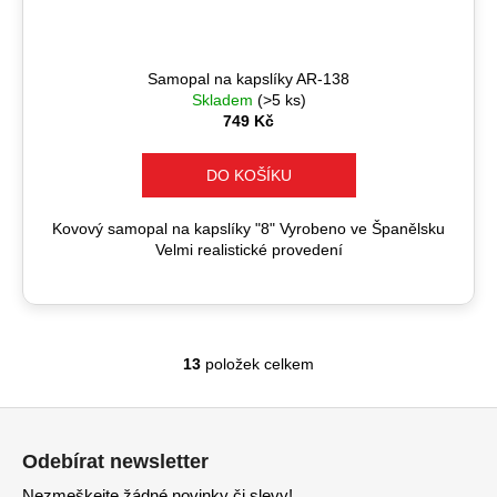
Samopal na kapslíky AR-138
Skladem
(>5 ks)
749 Kč
DO KOŠÍKU
Kovový samopal na kapslíky "8" Vyrobeno ve Španělsku
Velmi realistické provedení
13
položek celkem
O
v
Z
l
á
á
Odebírat newsletter
d
p
Nezmeškejte žádné novinky či slevy!