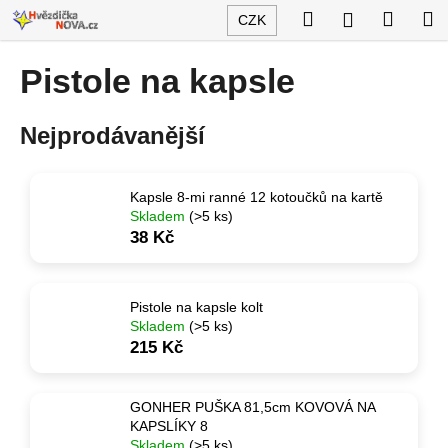
K
Přejít
Hledat
Nákup
M
Přihlášení
CZK
na
o
obsah
Zpět
Zpět
košík
š
Pistole na kapsle
í
C
k
Nejprodávanější
o
p
o
Kapsle 8-mi ranné 12 kotoučků na kartě
t
Skladem
(>5 ks)
ř
38 Kč
e
b
Pistole na kapsle kolt
u
Skladem
(>5 ks)
j
215 Kč
e
t
GONHER PUŠKA 81,5cm KOVOVÁ NA
e
KAPSLÍKY 8
n
Skladem
(>5 ks)