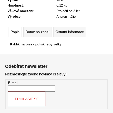
č
Hmotnost
:
0,12 kg
u
Věkové omezení
:
Pro děti od 3 let.
j
Výrobce
:
Androni Itálie
e
m
e
Popis
Dotaz na zboží
Ostatní informace
Kyblík na písek potisk ryby velký
Z
á
Odebírat newsletter
p
Nezmeškejte žádné novinky či slevy!
a
t
E-mail
í
PŘIHLÁSIT SE