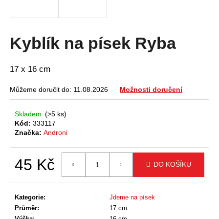
a
j
í
Kyblík na písek Ryba
t
?
17 x 16 cm
Můžeme doručit do:
11.08.2026
Možnosti doručení
HLEDAT
Skladem
(>5 ks)
Kód:
333117
Značka:
Androni
D
45 Kč
DO KOŠÍKU
o
p
Měrná
cena:
o
Kategorie
:
Jdeme na písek
r
Průměr
:
17 cm
u
Výška
:
16 cm