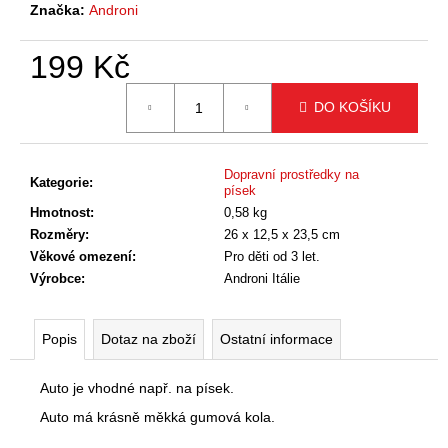
č
Značka:
Androni
u
j
199 Kč
e
m
Měrná
DO KOŠÍKU
cena:
e
Dopravní prostředky na
Kategorie
:
písek
Hmotnost
:
0,58 kg
Rozměry
:
26 x 12,5 x 23,5 cm
Věkové omezení
:
Pro děti od 3 let.
Výrobce
:
Androni Itálie
Popis
Dotaz na zboží
Ostatní informace
Auto je vhodné např. na písek.
Auto má krásně měkká gumová kola.