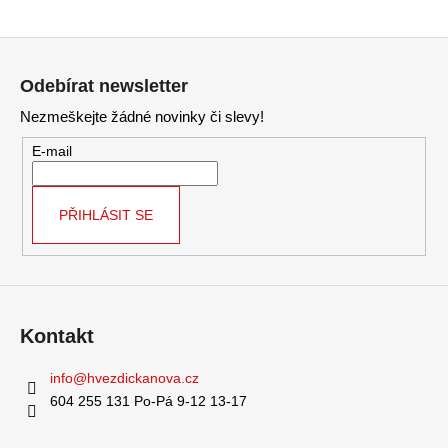
Z
á
Odebírat newsletter
p
Nezmeškejte žádné novinky či slevy!
a
t
E-mail
í
PŘIHLÁSIT SE
Kontakt
info
@
hvezdickanova.cz
604 255 131 Po-Pá 9-12 13-17