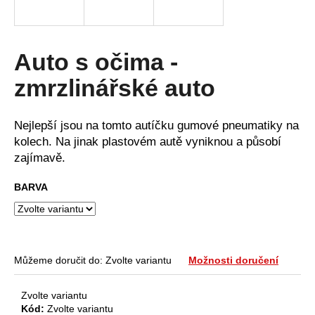
a
j
í
Auto s očima -
t
zmrzlinářské auto
?
Nejlepší jsou na tomto autíčku gumové pneumatiky na
kolech. Na jinak plastovém autě vyniknou a působí
zajímavě.
HLEDAT
BARVA
D
o
p
Můžeme doručit do:
Zvolte variantu
Možnosti doručení
o
r
Zvolte variantu
u
Kód:
Zvolte variantu