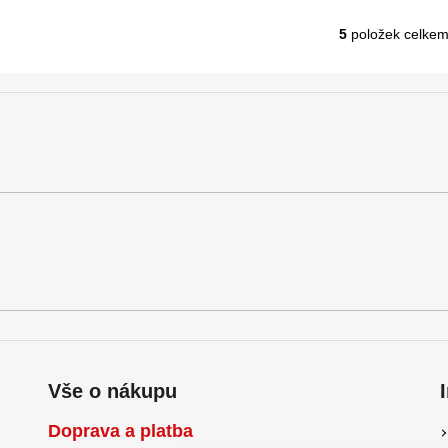
5
položek celke
O
v
l
á
d
a
c
í
p
r
v
k
y
v
ý
p
Vše o nákupu
i
s
Doprava a platba
u