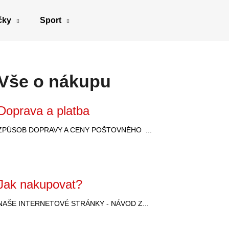
čky
Sport
Co potřebujete najít?
Vše o nákupu
HLEDAT
V
Doprava a platba
ý
ZPŮSOB DOPRAVY A CENY POŠTOVNÉHO ...
p
Doporučujeme
i
s
č
Jak nakupovat?
l
á
NAŠE INTERNETOVÉ STRÁNKY - NÁVOD Z...
n
k