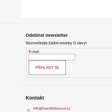
Z
á
Odebírat newsletter
p
Nezmeškejte žádné novinky či slevy!
a
t
E-mail
í
PŘIHLÁSIT SE
Kontakt
info
@
hvezdickanova.cz