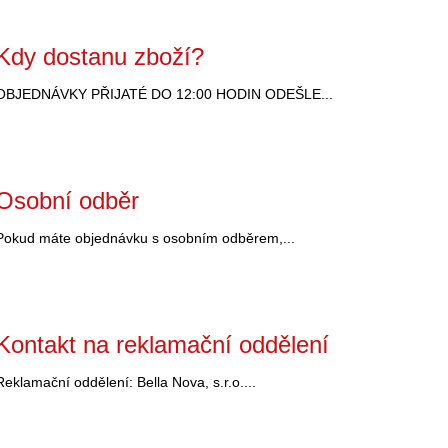
ů
Kdy dostanu zboží?
OBJEDNÁVKY PŘIJATÉ DO 12:00 HODIN ODEŠLE...
Osobní odběr
Pokud máte objednávku s osobním odběrem,...
Kontakt na reklamační oddělení
Reklamační oddělení: Bella Nova, s.r.o....