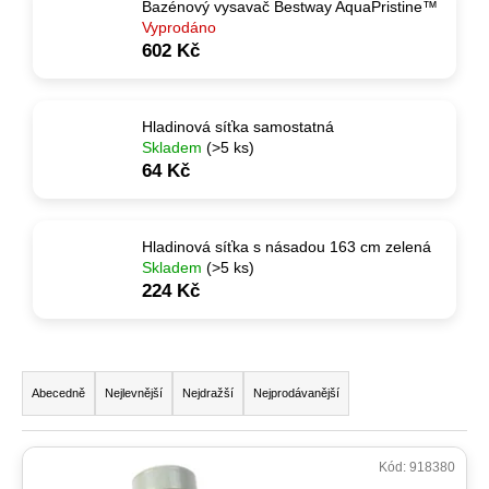
Bazénový vysavač Bestway AquaPristine™
a
Vyprodáno
602 Kč
j
í
t
Hladinová síťka samostatná
?
Skladem
(>5 ks)
64 Kč
Hladinová síťka s násadou 163 cm zelená
HLEDAT
Skladem
(>5 ks)
224 Kč
D
Ř
o
a
p
Abecedně
Nejlevnější
Nejdražší
Nejprodávanější
o
z
r
e
V
u
Kód:
918380
n