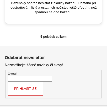
Bazénový sběrač nešistot z hladiny bazénu. Pomáhá při
odstraňování listů a ostatních nečistot, ještě předtím, než
spadnou na dno bazénu.
9
položek celkem
O
v
Z
l
á
á
Odebírat newsletter
d
p
a
Nezmeškejte žádné novinky či slevy!
a
c
t
E-mail
í
í
p
r
PŘIHLÁSIT SE
v
k
y