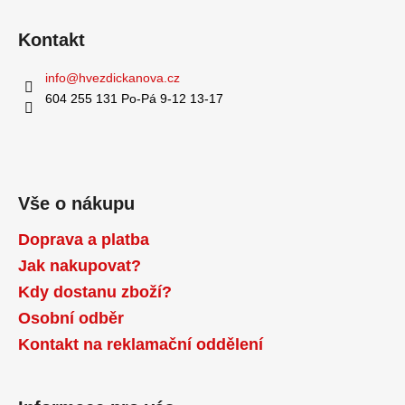
v
ý
Kontakt
p
i
info
@
hvezdickanova.cz
s
u
604 255 131 Po-Pá 9-12 13-17
Vše o nákupu
Doprava a platba
Jak nakupovat?
Kdy dostanu zboží?
Osobní odběr
Kontakt na reklamační oddělení