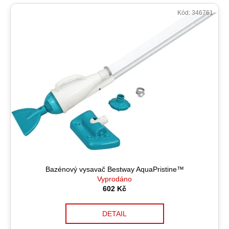
Kód:
346761
Bazénový vysavač Bestway AquaPristine™
Vyprodáno
602 Kč
DETAIL