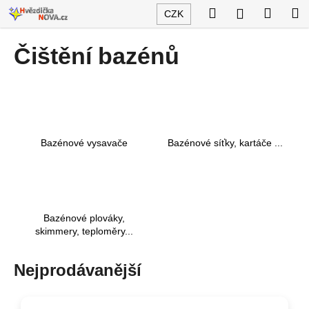
K
Přejít
Hledat
Nákup
M
Přihlášení
CZK
na
o
obsah
Zpět
Zpět
košík
š
Čištění bazénů
í
C
k
o
p
o
Bazénové vysavače
Bazénové síťky, kartáče ...
t
ř
e
b
u
Bazénové plováky,
skimmery, teploměry...
j
e
Nejprodávanější
t
e
n