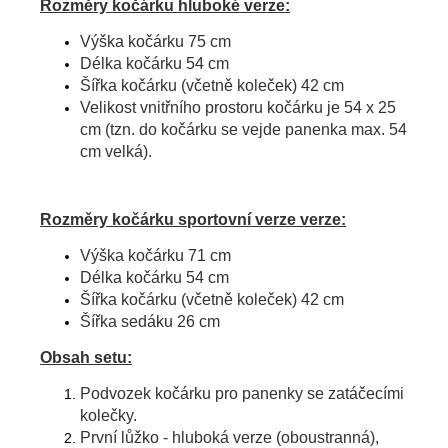
Rozměry kočárku hluboké verze:
Výška kočárku 75 cm
Délka kočárku 54 cm
Šířka kočárku (včetně koleček) 42 cm
Velikost vnitřního prostoru kočárku je 54 x 25
cm (tzn. do kočárku se vejde panenka max. 54
cm velká).
Rozměry kočárku sportovní verze verze:
Výška kočárku 71 cm
Délka kočárku 54 cm
Šířka kočárku (včetně koleček) 42 cm
Šířka sedáku 26 cm
Obsah setu:
Podvozek kočárku pro panenky se zatáčecími
kolečky.
První lůžko - hluboká verze (oboustranná),