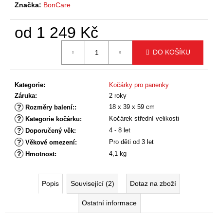
č
Značka:
BonCare
u
j
od
1 249 Kč
e
m
Měrná
DO KOŠÍKU
cena:
e
Kategorie
:
Kočárky pro panenky
Záruka
:
2 roky
?
18 x 39 x 59 cm
Rozměry balení:
:
?
Kočárek střední velikosti
Kategorie kočárku
:
?
4 - 8 let
Doporučený věk
:
?
Pro děti od 3 let
Věkové omezení
:
?
4,1 kg
Hmotnost
:
Popis
Související (2)
Dotaz na zboží
Ostatní informace