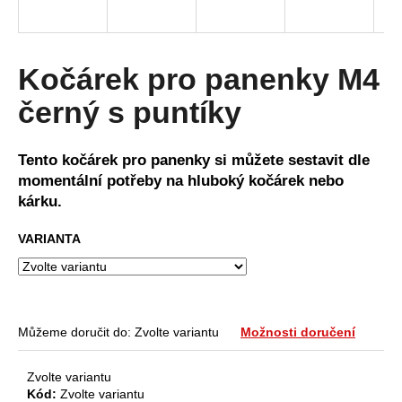
a
j
í
Kočárek pro panenky M4
t
černý s puntíky
?
Tento kočárek pro panenky si můžete sestavit dle
momentální potřeby na hluboký kočárek nebo
kárku.
HLEDAT
VARIANTA
D
o
p
Můžeme doručit do:
Zvolte variantu
Možnosti doručení
o
r
Zvolte variantu
u
Kód:
Zvolte variantu