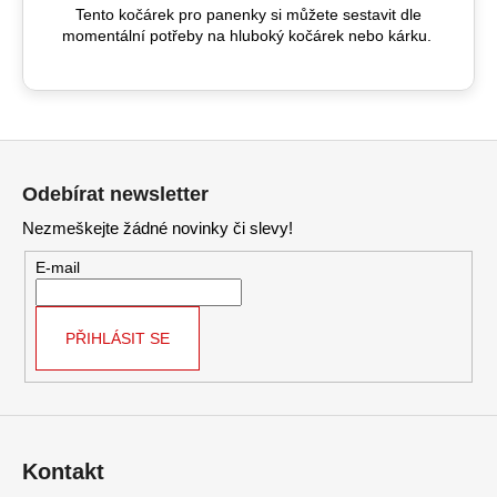
Tento kočárek pro panenky si můžete sestavit dle
momentální potřeby na hluboký kočárek nebo kárku.
Z
á
Odebírat newsletter
p
Nezmeškejte žádné novinky či slevy!
a
t
E-mail
í
PŘIHLÁSIT SE
Kontakt