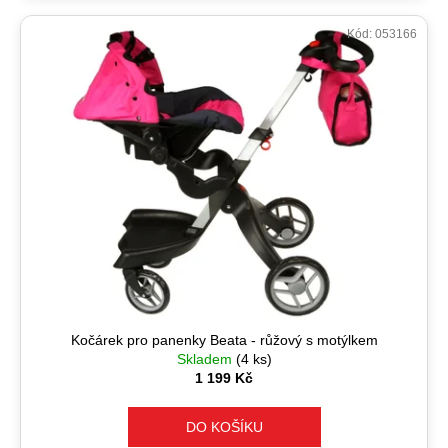
Kód:
053166
Kočárek pro panenky Beata - růžový s motýlkem
Skladem
(4 ks)
1 199 Kč
DO KOŠÍKU