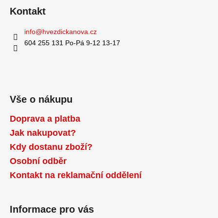
ý
Kontakt
p
i
info
@
hvezdickanova.cz
s
u
604 255 131 Po-Pá 9-12 13-17
Vše o nákupu
Doprava a platba
Jak nakupovat?
Kdy dostanu zboží?
Osobní odběr
Kontakt na reklamační oddělení
Informace pro vás