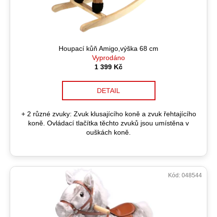
t
u
a
ů
k
j
t
í
ů
t
Houpací kůň Amigo,výška 68 cm
Vyprodáno
?
1 399 Kč
DETAIL
HLEDAT
+ 2 různé zvuky: Zvuk klusajícího koně a zvuk řehtajícího
koně. Ovládací tlačítka těchto zvuků jsou umístěna v
ouškách koně.
D
o
p
Kód:
048544
o
r
u