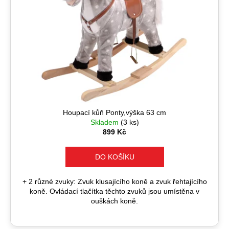
č
u
j
e
m
e
Houpací kůň Ponty,výška 63 cm
Skladem
(3 ks)
899 Kč
DO KOŠÍKU
+ 2 různé zvuky: Zvuk klusajícího koně a zvuk řehtajícího
koně. Ovládací tlačítka těchto zvuků jsou umístěna v
ouškách koně.