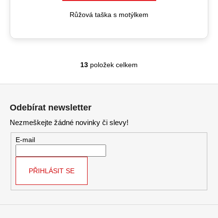
Růžová taška s motýlkem
13
položek celkem
O
v
Z
l
á
á
Odebírat newsletter
d
p
a
Nezmeškejte žádné novinky či slevy!
a
c
t
E-mail
í
í
p
r
PŘIHLÁSIT SE
v
k
y
v