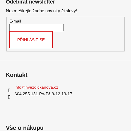
Odebírat newsletter
p
a
Nezmeškejte žádné novinky či slevy!
a
j
t
E-mail
í
í
t
?
PŘIHLÁSIT SE
HLEDAT
Kontakt
info
@
hvezdickanova.cz
D
604 255 131 Po-Pá 9-12 13-17
o
p
o
r
u
Vše o nákupu