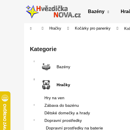
K
Přejít
na
o
Bazény
Hra
obsah
Zpět
Zpět
š
do
do
í
Domů
Hračky
Kočárky pro panenky
Koč
obchodu
obchodu
k
P
o
Přeskočit
Kategorie
s
kategorie
t
r
Bazény
a
n
Hračky
n
í
Hry na ven
p
Zábava do bazénu
a
Dětské domečky a hrady
n
Dopravní prostředky
e
Dopravní prostředky na baterie