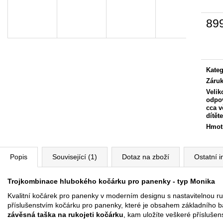
89
Měrn
cena:
Kateg
Záru
Velik
odpo
cca v
dítěte
Hmot
Popis
Související (1)
Dotaz na zboží
Ostatní 
Trojkombinace hlubokého kočárku pro panenky - typ Monika
Kvalitní kočárek pro panenky v moderním designu s nastavitelnou ruk
příslušenstvím kočárku pro panenky, které je obsahem základního b
závěsná taška na rukojeti kočárku
, kam uložíte veškeré přísluše