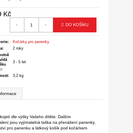
9 Kč
á
DO KOŠÍKU
orie
:
Kočárky pro panenky
ka
:
2 roky
ostně
vídá
3 - 5 let
ěku
:
:
nost
:
3,2 kg
informace
ojetí dle výšky Vašeho dítěte. Dalším
alení jsou vyjímatelná taška na přenášení panenky,
nství pro panenku a látkový košík pod kočárkem.