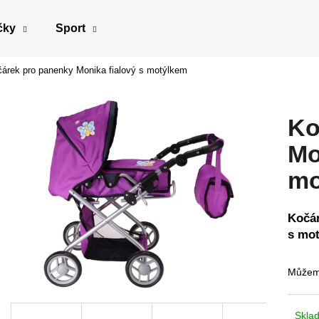
čky
Sport
árek pro panenky Monika fialový s motýlkem
Co potřebujete najít?
Ko
HLEDAT
Mo
mo
Doporučujeme
Kočár
s mo
Můžeme
Skla