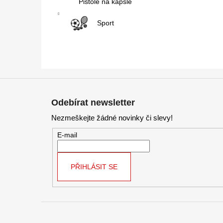
Pistole na kapsle
Sport
Z
á
Odebírat newsletter
p
Nezmeškejte žádné novinky či slevy!
a
t
E-mail
í
PŘIHLÁSIT SE