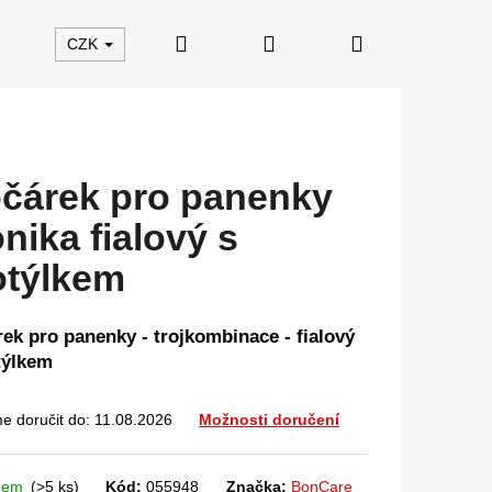
Hledat
Přihlášení
Nákupní
CZK
košík
čárek pro panenky
nika fialový s
týlkem
ek pro panenky - trojkombinace - fialový
týlkem
 doručit do:
11.08.2026
Možnosti doručení
dem
(>5 ks)
Kód:
055948
Značka:
BonCare