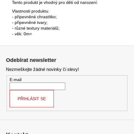
Tento produkt je vhodný pro děti od narození.
Vlastnosti produktu:
- připevněné chrastítko;
- připevněné tvary;
- různé textury materiálů;
- věk: 0m+
Z
á
Odebírat newsletter
p
Nezmeškejte žádné novinky či slevy!
a
t
E-mail
í
PŘIHLÁSIT SE