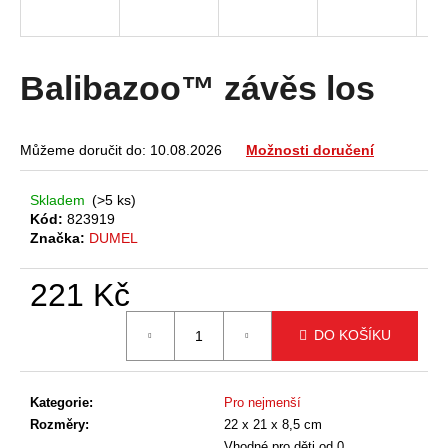
a
j
í
Balibazoo™ závěs los
t
?
Můžeme doručit do:
10.08.2026
Možnosti doručení
Skladem
(>5 ks)
Kód:
823919
HLEDAT
Značka:
DUMEL
221 Kč
D
Měrná
DO KOŠÍKU
cena:
o
p
o
Kategorie
:
Pro nejmenší
r
Rozměry
:
22 x 21 x 8,5 cm
u
Vhodné pro děti od 0