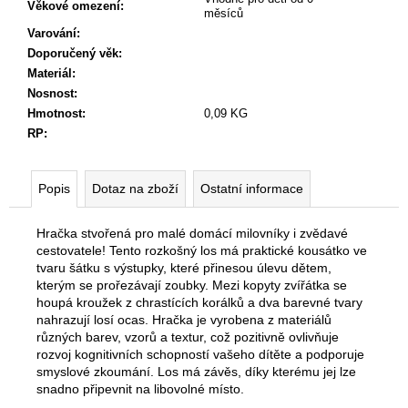
č
Věkové omezení
:
měsíců
u
Varování
:
j
Doporučený věk
:
e
Materiál
:
m
Nosnost
:
e
Hmotnost
:
0,09 KG
RP
:
Popis
Dotaz na zboží
Ostatní informace
Hračka stvořená pro malé domácí milovníky i zvědavé
cestovatele! Tento rozkošný los má praktické kousátko ve
tvaru šátku s výstupky, které přinesou úlevu dětem,
kterým se prořezávají zoubky. Mezi kopyty zvířátka se
houpá kroužek z chrastících korálků a dva barevné tvary
nahrazují losí ocas. Hračka je vyrobena z materiálů
různých barev, vzorů a textur, což pozitivně ovlivňuje
rozvoj kognitivních schopností vašeho dítěte a podporuje
smyslové zkoumání. Los má závěs, díky kterému jej lze
snadno připevnit na libovolné místo.