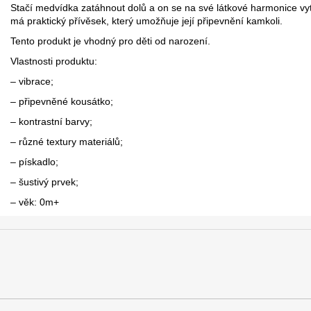
Stačí medvídka zatáhnout dolů a on se na své látkové harmonice vy
má praktický přívěsek, který umožňuje její připevnění kamkoli.
Tento produkt je vhodný pro děti od narození.
Vlastnosti produktu:
– vibrace;
– připevněné kousátko;
– kontrastní barvy;
– různé textury materiálů;
– pískadlo;
– šustivý prvek;
– věk: 0m+