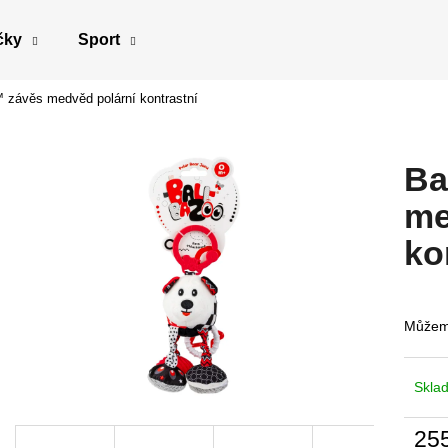
čky
Sport
 závěs medvěd polární kontrastní
Co potřebujete najít?
Ba
HLEDAT
me
ko
Doporučujeme
Můžeme
Skla
25