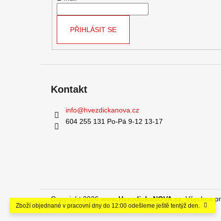
í
PŘIHLÁSIT SE
Kontakt
info
@
hvezdickanova.cz
604 255 131 Po-Pá 9-12 13-17
Copyright 2026
www.HvezdickaNOVA.cz
. Všechna p
Zboží objednané v pracovní dny do 12:00 odešleme ještě tentýž den.