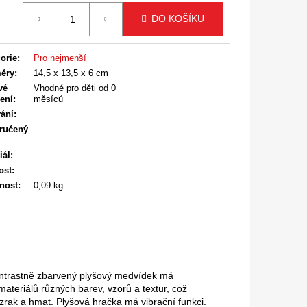
á
DO KOŠÍKU
orie
:
Pro nejmenší
ěry
:
14,5 x 13,5 x 6 cm
vé
Vhodné pro děti od 0
ení
:
měsíců
ání
:
ručený
iál
:
ost
:
nost
:
0,09 kg
ontrastně zbarvený plyšový medvídek má
ateriálů různých barev, vzorů a textur, což
zrak a hmat. Plyšová hračka má vibrační funkci.