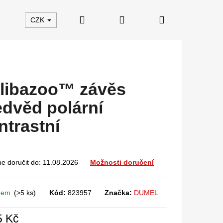
Hledat
Přihlášení
Nákupní
CZK
košík
libazoo™ závěs
dvěd polární
ntrastní
 doručit do:
11.08.2026
Možnosti doručení
dem
(>5 ks)
Kód:
823957
Značka:
DUMEL
5 Kč