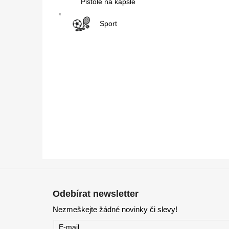
Pistole na kapsle
Sport
Z
á
Odebírat newsletter
p
Nezmeškejte žádné novinky či slevy!
a
t
E-mail