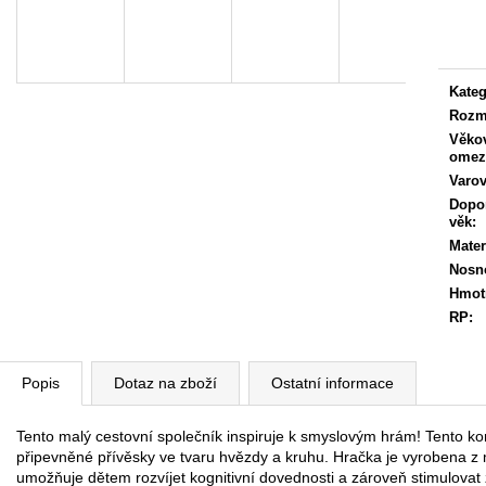
Měrn
cena:
Kateg
Rozm
Věko
omez
Varov
Dopo
věk
:
Mater
Nosn
Hmot
RP
:
Popis
Dotaz na zboží
Ostatní informace
Tento malý cestovní společník inspiruje k smyslovým hrám! Tento k
připevněné přívěsky ve tvaru hvězdy a kruhu. Hračka je vyrobena z m
umožňuje dětem rozvíjet kognitivní dovednosti a zároveň stimulovat 