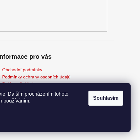
Informace pro vás
Obchodní podmínky
Podmínky ochrany osobních údajů
Reklamační řád
Odstoupení od kupní smlouvy
ie. Dalším procházením tohoto
Souhlasím
Napište nám
ch používáním.
Moje objednávka