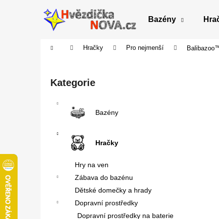
K
Přejít
na
o
Bazény
Hra
obsah
Zpět
Zpět
š
do
do
í
Domů
Hračky
Pro nejmenší
Balibazoo™
obchodu
obchodu
k
P
o
Přeskočit
Kategorie
s
kategorie
t
r
Bazény
a
n
Hračky
n
í
Hry na ven
p
Zábava do bazénu
a
Dětské domečky a hrady
n
Dopravní prostředky
e
Dopravní prostředky na baterie