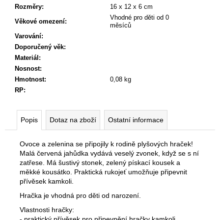
č
Rozměry
:
16 x 12 x 6 cm
u
Vhodné pro děti od 0
Věkové omezení
:
j
měsíců
e
Varování
:
m
Doporučený věk
:
e
Materiál
:
Nosnost
:
Hmotnost
:
0,08 kg
RP
:
Popis
Dotaz na zboží
Ostatní informace
Ovoce a zelenina se připojily k rodině plyšových hraček!
Malá červená jahůdka vydává veselý zvonek, když se s ní
zatřese. Má šustivý stonek, zelený pískací kousek a
měkké kousátko. Praktická rukojeť umožňuje připevnit
přívěsek kamkoli.
Hračka je vhodná pro děti od narození.
Vlastnosti hračky:
- praktický přívěsek pro připevnění hračky kamkoli