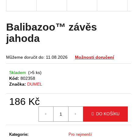
a
j
í
Balibazoo™ závěs
t
jahoda
?
Můžeme doručit do:
11.08.2026
Možnosti doručení
HLEDAT
Skladem
(>5 ks)
Kód:
802358
Značka:
DUMEL
D
186 Kč
o
Měrná
p
DO KOŠÍKU
cena:
o
r
u
Kategorie
:
Pro nejmenší