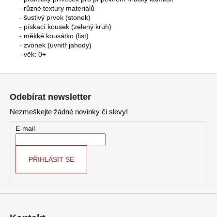
- různé textury materiálů
- šustivý prvek (stonek)
- pískací kousek (zelený kruh)
- měkké kousátko (list)
- zvonek (uvnitř jahody)
- věk: 0+
Z
á
Odebírat newsletter
p
Nezmeškejte žádné novinky či slevy!
a
t
E-mail
í
PŘIHLÁSIT SE