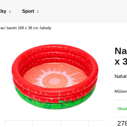
čky
Sport
ací bazén 168 x 38 cm Jahody
Co potřebujete najít?
Na
HLEDAT
x 
Nafuk
Doporučujeme
Můžeme
Skla
27