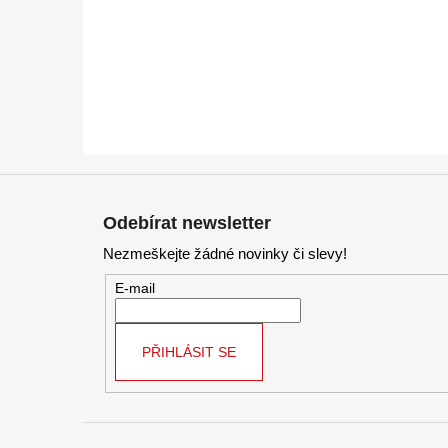
Z
á
Odebírat newsletter
p
Nezmeškejte žádné novinky či slevy!
a
t
E-mail
í
PŘIHLÁSIT SE