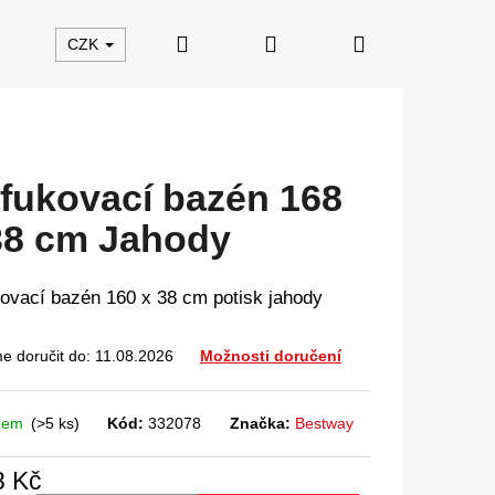
Hledat
Přihlášení
Nákupní
CZK
košík
fukovací bazén 168
38 cm Jahody
ovací bazén 160 x 38 cm potisk jahody
 doručit do:
11.08.2026
Možnosti doručení
dem
(>5 ks)
Kód:
332078
Značka:
Bestway
8 Kč