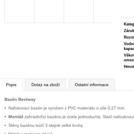
Měrn
cena:
Kateg
Záru
Rozm
Vodn
kapac
Věko
omez
Hmot
Popis
Dotaz na zboží
Ostatní informace
Bazén Bestway
• Nafukovací bazén je vyroben z PVC materiálu o síle 0,27 mm.
• Montáž
zahradního bazénu je zcela jednoduchá. Stačí nafouknout 
• Stěny bazénu tvoří 3 stejně velké kruhy.
• Potisk s motivem jahod.