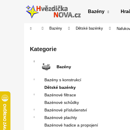
K
Přejít
na
o
Bazény
Hra
obsah
Zpět
Zpět
š
do
do
í
Domů
Bazény
Dětské bazénky
Nafukov
obchodu
obchodu
k
P
o
Přeskočit
Kategorie
s
kategorie
t
r
Bazény
a
Bazény s konstrukcí
n
Dětské bazénky
n
Bazénové filtrace
í
Bazénové schůdky
p
Bazénové příslušenství
a
Bazénové plachty
n
Bazénové hadice a propojení
e