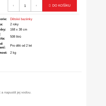
á
DO KOŠÍKU
orie
:
Dětské bazénky
ka
:
2 roky
ěry
:
168 x 38 cm
í
508 litrú
ita
:
vé
Pro děti od 2 let
ení
:
nost
:
2 kg
a napustit jej vodou.