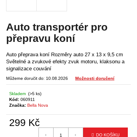
a
j
í
Auto transportér pro
t
přepravu koní
?
Auto přeprava koní Rozměry auto 27 x 13 x 9,5 cm
Světelné a zvukové efekty zvuk motoru, klaksonu a
signalizace couvání
HLEDAT
Můžeme doručit do:
10.08.2026
Možnosti doručení
Skladem
(>5 ks)
D
Kód:
060911
o
Značka:
Bella Nova
p
o
299 Kč
r
Měrná
u
DO KOŠÍKU
cena: