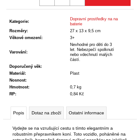
č
u
j
Dopravní prostředky na na
e
Kategorie
:
baterie
m
Rozměry
:
27 x 13 x 9,5 cm
e
Věkové omezení
:
3+
Nevhodné pro děti do 3
let. Nebezpečí spolknutí
Varování
:
nebo vdechnutí malých
částí.
Doporučený věk
:
Materiál
:
Plast
Nosnost
:
Hmotnost
:
0,7 kg
RP
:
0,84 Kč
Popis
Dotaz na zboží
Ostatní informace
Vydejte se na vzrušující cestu s tímto elegantním a
robustním přepravníkem koní. Toto vozidlo, poháněné na
setrvačník, bezpečně dopraví zvířecí pasažéry na jakékoli