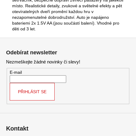
místo. Realistické detaily, zvukové a světelné efekty a pět
otevíratelných dveří promění každou hru v
nezapomenutelné dobrodružství. Auto je napájeno
bateriemi 2x 1.5V AA (jsou součástí balení). Vhodné pro
děti od 3 let.
Z
á
Odebírat newsletter
p
Nezmeškejte žádné novinky či slevy!
a
t
E-mail
í
PŘIHLÁSIT SE
Kontakt