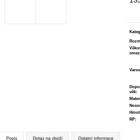
Měrn
cena:
Kateg
Rozm
Věko
omez
Varov
Dopo
věk
:
Mater
Nosn
Hmot
RP
:
Popis
Dotaz na zboží
Ostatní informace