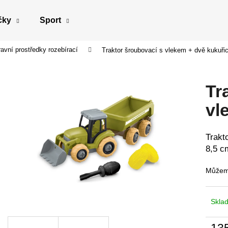
čky
Sport
avní prostředky rozebírací
Traktor šroubovací s vlekem + dvě kukuři
Co potřebujete najít?
Tr
HLEDAT
vl
Trakt
Doporučujeme
8,5 c
Můžeme
Skla
13