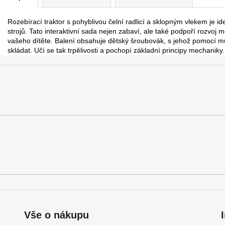
Rozebírací traktor s pohyblivou čelní radlicí a sklopným vlekem je id
strojů. Tato interaktivní sada nejen zabaví, ale také podpoří rozvoj
vašeho dítěte. Balení obsahuje dětský šroubovák, s jehož pomocí mů
skládat. Učí se tak trpělivosti a pochopí základní principy mechaniky.
Vše o nákupu