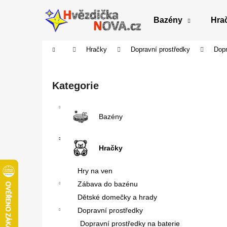
K
Přejít
na
o
Bazény
Hra
obsah
Zpět
Zpět
š
do
do
í
Domů
Hračky
Dopravní prostředky
Dopr
obchodu
obchodu
k
P
o
Přeskočit
Kategorie
s
kategorie
t
r
Bazény
a
n
Hračky
n
í
Hry na ven
p
Zábava do bazénu
a
Dětské domečky a hrady
n
Dopravní prostředky
e
Dopravní prostředky na baterie