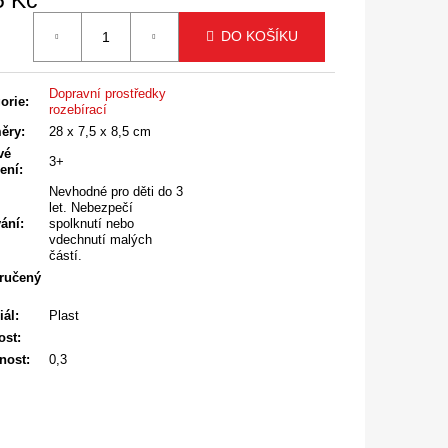
á
DO KOŠÍKU
Dopravní prostředky
orie
:
rozebírací
ěry
:
28 x 7,5 x 8,5 cm
vé
3+
ení
:
Nevhodné pro děti do 3
let. Nebezpečí
ání
:
spolknutí nebo
vdechnutí malých
částí.
ručený
iál
:
Plast
ost
:
nost
:
0,3