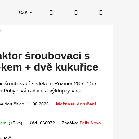
Hledat
Přihlášení
Nákupní
CZK
ce
košík
aktor šroubovací s
ekem + dvě kukuřice
or šroubovací s vlekem Rozměr 28 x 7,5 x
m Pohyblivá radlice a výklopný vlek
 doručit do:
11.08.2026
Možnosti doručení
dem
(>5 ks)
Kód:
060072
Značka:
Bella Nova
5 Kč