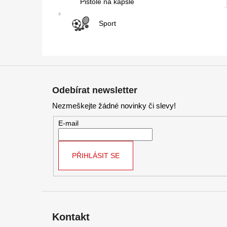
Pistole na kapsle
Sport
Z
á
Odebírat newsletter
p
Nezmeškejte žádné novinky či slevy!
a
t
E-mail
í
PŘIHLÁSIT SE
Kontakt