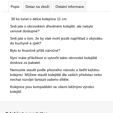
č
u
Popis
Dotaz na zboží
Ostatní informace
j
e
30 ks tunel o délce kolejnice 11 cm.
m
Snili jste o obrovském dřevěném kolejišti, ale nebylo
e
cenově dostupné?
Snili jste o tom, že by vlak mohl jezdit například z obýváku
do kuchyně a zpět?
Bylo to finančně příliš náročné?
Nyní máte příležitost si vytvořit takto obrovské kolejiště
doslova za pakatel.
Nemusíte stavět podle přesného návodu a šetřit každou
kolejnici. Můžete stavět kolejiště dle vašich představ nebo
nechat rozvíjet fantazii vašeho dítěte.
Kolejnice jsou kompatibilní se všemi běžnými výrobci
kolejišť.
Z
á