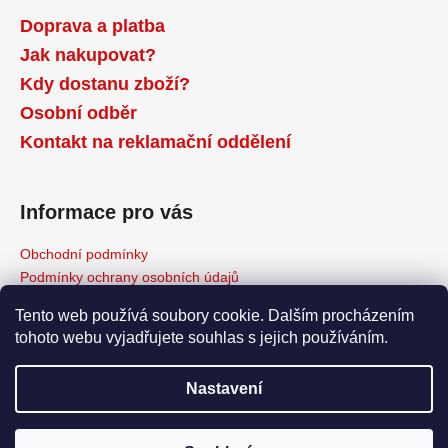
Doprava a platba
Jak nakupovat?
Kdy dostanu zboží?
Osobní odběr
Kontakt na reklamační oddělení
Informace pro vás
Obchodní podmínky
Podmínky ochrany osobních údajů
Reklamační řád
Tento web používá soubory cookie. Dalším procházením
Odstoupení od kupní smlouvy
tohoto webu vyjadřujete souhlas s jejich používáním.
Napište nám
Moje objednávka
Nastavení
Copyright 2026
www.HvezdickaNOVA.cz
. Všechna práva