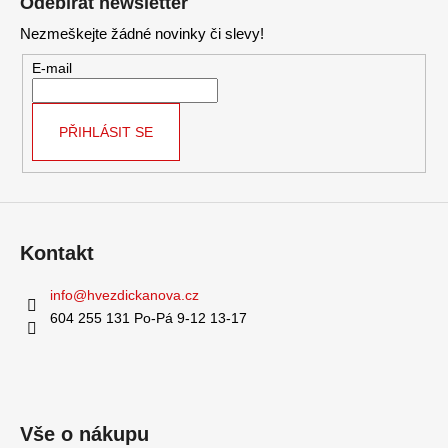
Odebírat newsletter
p
Nezmeškejte žádné novinky či slevy!
a
t
E-mail
í
PŘIHLÁSIT SE
Kontakt
info
@
hvezdickanova.cz
604 255 131 Po-Pá 9-12 13-17
Vše o nákupu