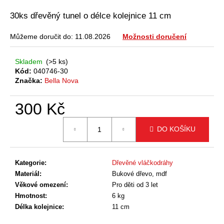
a
30ks dřevěný tunel o délce kolejnice 11 cm
j
í
Můžeme doručit do:
11.08.2026
Možnosti doručení
t
Skladem
(>5 ks)
?
Kód:
040746-30
Značka:
Bella Nova
300 Kč
HLEDAT
Měrná
DO KOŠÍKU
cena:
D
Kategorie
:
Dřevěné vláčkodráhy
o
Materiál
:
Bukové dřevo, mdf
p
Věkové omezení
:
Pro děti od 3 let
o
Hmotnost
:
6 kg
r
Délka kolejnice
:
11 cm
u