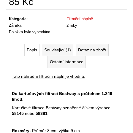
85 Kč
č
u
Měrná
j
cena:
Kategorie
:
Filtrační náplně
e
Záruka
:
2 roky
m
Položka byla vyprodána…
e
Popis
Související (1)
Dotaz na zboží
Ostatní informace
Tato náhradní filtrační náplň je vhodná:
Do kartušových filtrací Bestway s průtokem 1.249
l/hod.
Kartušové filtrace Bestway označené číslem výrobce
58145
nebo
58381
Rozměry:
Průměr 8 cm, výška 9 cm