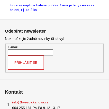
Filtrační náplň je balena po 2ks. Cena je tedy cenou za
balení, t.j. za 2 ks.
Z
á
Odebírat newsletter
p
Nezmeškejte žádné novinky či slevy!
a
t
E-mail
í
PŘIHLÁSIT SE
Kontakt
info
@
hvezdickanova.cz
604 255 131 Po-Pá 9-12 13-17