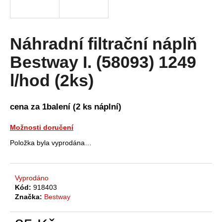
a
j
í
Náhradní filtrační náplň
t
Bestway I. (58093) 1249
?
l/hod (2ks)
cena za 1balení (2 ks náplní)
HLEDAT
Možnosti doručení
Položka byla vyprodána…
D
o
Vyprodáno
p
Kód:
918403
o
Značka:
Bestway
r
u