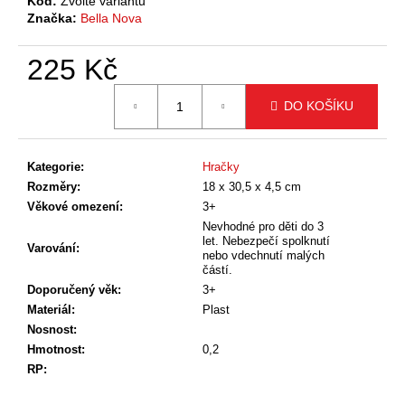
č
Kód:
Zvolte variantu
Značka:
Bella Nova
u
j
e
225 Kč
m
Měrná
e
DO KOŠÍKU
cena:
Kategorie
:
Hračky
Rozměry
:
18 x 30,5 x 4,5 cm
Věkové omezení
:
3+
Nevhodné pro děti do 3
let. Nebezpečí spolknutí
Varování
:
nebo vdechnutí malých
částí.
Doporučený věk
:
3+
Materiál
:
Plast
Nosnost
:
Hmotnost
:
0,2
RP
: