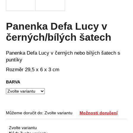
a
j
í
Panenka Defa Lucy v
t
černých/bílých šatech
?
Panenka Defa Lucy v černých nebo bílých šatech s
puntíky
HLEDAT
Rozměr 29,5 x 6 x 3 cm
BARVA
D
o
p
Můžeme doručit do:
Zvolte variantu
Možnosti doručení
o
r
u
Zvolte variantu