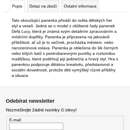
Popis
Dotaz na zboží
Ostatní informace
Tato okouzlující panenka přináší do světa dětských her
styl a veselí. Jedná se o model z oblíbené řady panenek
Defa Lucy, která je známá svým detailním zpracováním a
módními doplňky. Panenka je připravena na jakoukoli
příležitost, ať už je to večírek, procházka městem, nebo
narozeninová oslava. Panenka je oblečena do šik černých
nebo bílých šatů s pestrobarevnými puntíky a roztomilou
mašličkou, které podtrhují její jedinečný a hravý styl. Hra s
panenkou podporuje dětskou kreativitu, představivost a
sociální dovednosti, protože děti vymýšlejí různé příběhy
a situace.
Z
á
Odebírat newsletter
p
Nezmeškejte žádné novinky či slevy!
a
t
E-mail
í