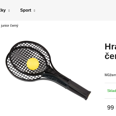
čky
Sport
 junior černý
Co potřebujete najít?
Hr
HLEDAT
če
Doporučujeme
Můžeme
Skla
99
Měrn