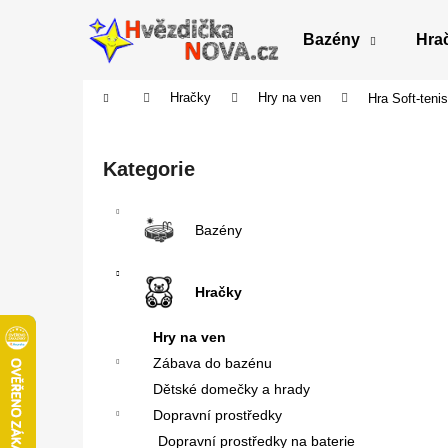
K
Přejít
na
o
Bazény
Hra
obsah
Zpět
Zpět
š
do
do
í
Domů
Hračky
Hry na ven
Hra Soft-tenis
obchodu
obchodu
k
P
o
Přeskočit
Kategorie
s
kategorie
t
r
Bazény
a
n
Hračky
n
í
Hry na ven
p
Zábava do bazénu
a
Dětské domečky a hrady
n
Dopravní prostředky
e
Dopravní prostředky na baterie