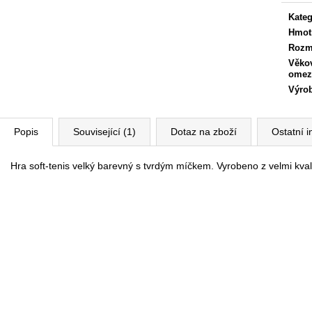
cena:
Kateg
Hmot
Rozm
Věko
omez
Výro
Popis
Související (1)
Dotaz na zboží
Ostatní 
Hra soft-tenis velký barevný s tvrdým míčkem. Vyrobeno z velmi kval