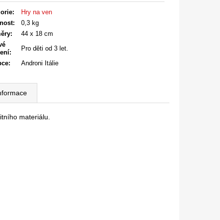
orie
:
Hry na ven
nost
:
0,3 kg
ěry
:
44 x 18 cm
vé
Pro děti od 3 let.
ení
:
bce
:
Androni Itálie
informace
itního materiálu.