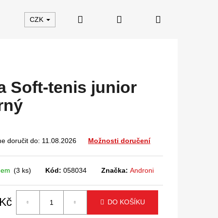
Hledat
Přihlášení
Nákupní
CZK
košík
a Soft-tenis junior
rný
 doručit do:
11.08.2026
Možnosti doručení
dem
(3 ks)
Kód:
058034
Značka:
Androni
 Kč
DO KOŠÍKU
á