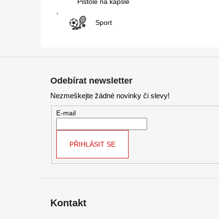
Pistole na kapsle
Sport
Z
á
Odebírat newsletter
p
Nezmeškejte žádné novinky či slevy!
a
t
E-mail
í
PŘIHLÁSIT SE
Kontakt