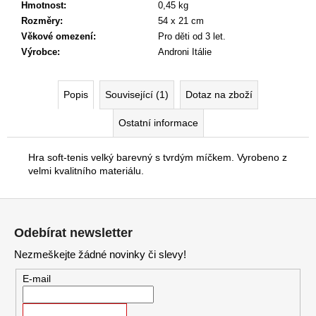
č
Hmotnost
:
0,45 kg
u
Rozměry
:
54 x 21 cm
j
Věkové omezení
:
Pro děti od 3 let.
e
Výrobce
:
Androni Itálie
m
e
Popis
Související (1)
Dotaz na zboží
Ostatní informace
Hra soft-tenis velký barevný s tvrdým míčkem. Vyrobeno z
velmi kvalitního materiálu.
Z
á
Odebírat newsletter
p
Nezmeškejte žádné novinky či slevy!
a
t
E-mail
í