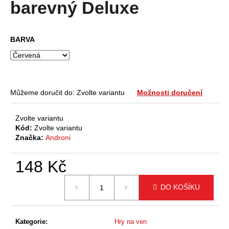
barevný Deluxe
a
j
í
BARVA
t
?
Můžeme doručit do:
Zvolte variantu
Možnosti doručení
Zvolte variantu
HLEDAT
Kód:
Zvolte variantu
Značka:
Androni
148 Kč
D
o
Měrná
p
DO KOŠÍKU
cena:
o
r
u
Kategorie
:
Hry na ven