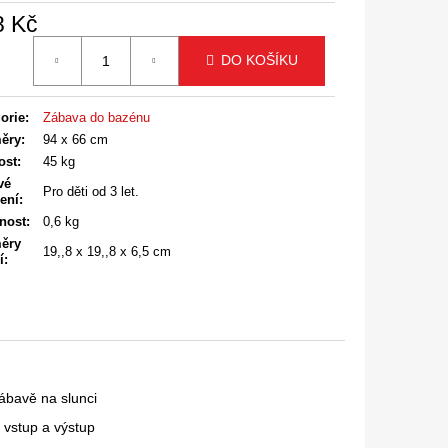
8 Kč
á
DO KOŠÍKU
orie
:
Zábava do bazénu
ěry
:
94 x 66 cm
ost
:
45 kg
vé
Pro děti od 3 let.
ení
:
nost
:
0,6 kg
ěry
19,,8 x 19,,8 x 6,5 cm
í
:
ábavě na slunci
 vstup a výstup