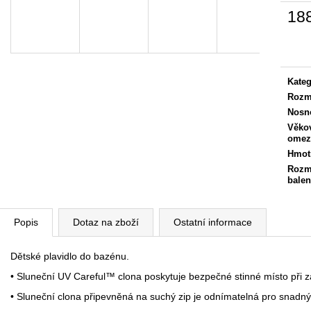
18
Měrn
cena:
Kateg
Rozm
Nosn
Věko
omez
Hmot
Rozm
balen
Popis
Dotaz na zboží
Ostatní informace
Dětské plavidlo do bazénu.
• Sluneční UV Careful™ clona poskytuje bezpečné stinné místo při z
• Sluneční clona připevněná na suchý zip je odnímatelná pro snadný