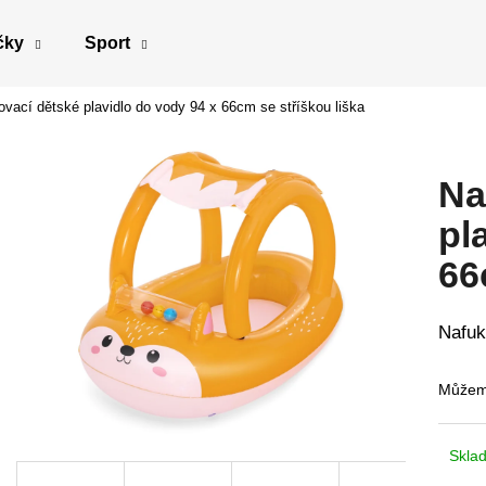
čky
Sport
vací dětské plavidlo do vody 94 x 66cm se stříškou liška
Co potřebujete najít?
Na
HLEDAT
pl
66
Doporučujeme
Nafuk
Můžeme
Skla