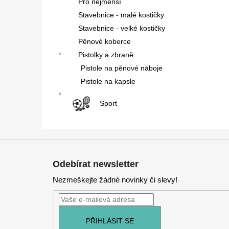
Pro nejmenší
Stavebnice - malé kostičky
Stavebnice - velké kostičky
Pěnové koberce
Pistolky a zbraně
Pistole na pěnové náboje
Pistole na kapsle
Sport
Z
á
Odebírat newsletter
p
Nezmeškejte žádné novinky či slevy!
a
t
í
PŘIHLÁSIT SE