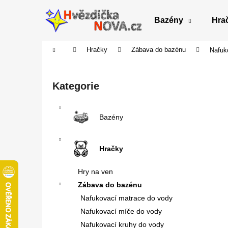
K
Přejít
na
o
Bazény
Hra
obsah
Zpět
Zpět
š
do
do
í
Domů
Hračky
Zábava do bazénu
Nafuko
obchodu
obchodu
k
P
o
Přeskočit
Kategorie
s
kategorie
t
r
Bazény
a
n
Hračky
n
í
Hry na ven
p
Zábava do bazénu
a
Nafukovací matrace do vody
n
Nafukovací míče do vody
e
Nafukovací kruhy do vody