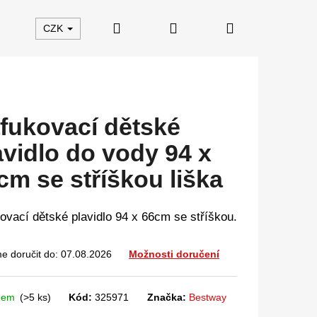
Hledat
Přihlášení
Nákupní
CZK
košík
fukovací dětské
avidlo do vody 94 x
cm se stříškou liška
ovací dětské plavidlo 94 x 66cm se stříškou.
 doručit do:
07.08.2026
Možnosti doručení
dem
(>5 ks)
Kód:
325971
Značka:
Bestway