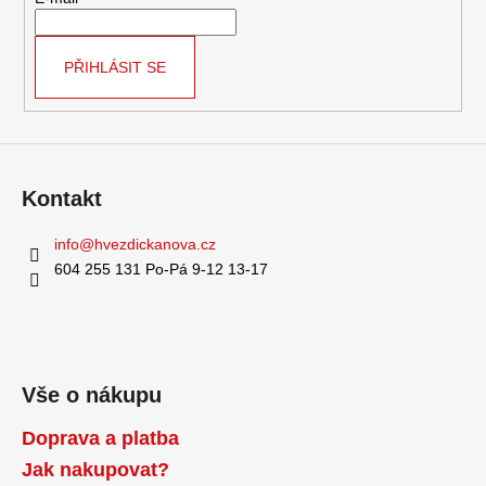
t
í
PŘIHLÁSIT SE
Kontakt
info
@
hvezdickanova.cz
604 255 131 Po-Pá 9-12 13-17
Vše o nákupu
Doprava a platba
Jak nakupovat?