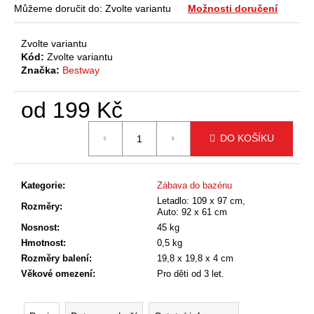
č
Můžeme doručit do:
Zvolte variantu
Možnosti doručení
u
j
Zvolte variantu
e
Kód:
Zvolte variantu
m
Značka:
Bestway
e
od
199 Kč
Měrná
DO KOŠÍKU
cena:
Kategorie
:
Zábava do bazénu
Letadlo: 109 x 97 cm,
Rozměry
:
Auto: 92 x 61 cm
Nosnost
:
45 kg
Hmotnost
:
0,5 kg
Rozměry balení
:
19,8 x 19,8 x 4 cm
Věkové omezení
:
Pro děti od 3 let.