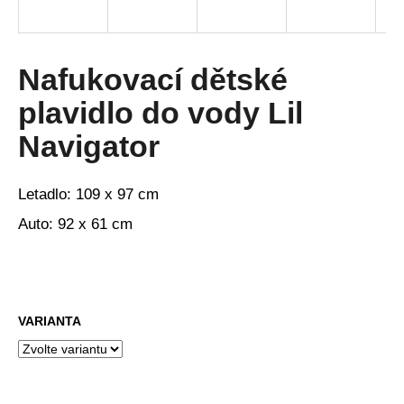
a
j
í
Nafukovací dětské
t
plavidlo do vody Lil
?
Navigator
Letadlo: 109 x 97 cm
HLEDAT
Auto: 92 x 61 cm
D
o
VARIANTA
p
o
r
u