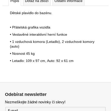
Popis
Dotaz na zboží
Ostatní informace
Dětské plavidlo do bazénu.
• Přátelská grafika vozidla
• Vestavěné interaktivní herní funkce
• 1 vzduchová komora (Letadlo), 2 vzduchové komory
(auto)
• Nosnost 45 kg
• Letadlo: 109 x 97 cm, Auto: 92 x 61 cm
Z
á
Odebírat newsletter
p
Nezmeškejte žádné novinky či slevy!
a
E-mail