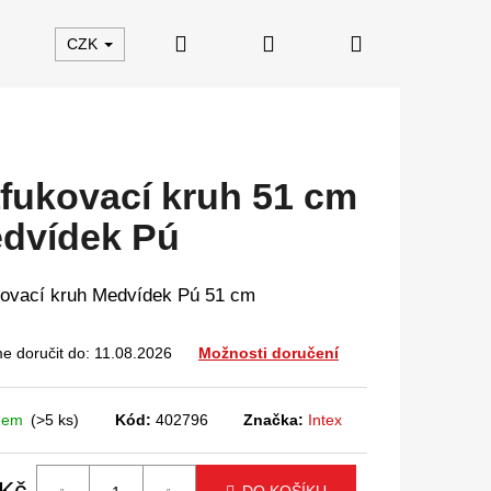
Hledat
Přihlášení
Nákupní
CZK
košík
fukovací kruh 51 cm
dvídek Pú
ovací kruh Medvídek Pú 51 cm
 doručit do:
11.08.2026
Možnosti doručení
dem
(>5 ks)
Kód:
402796
Značka:
Intex