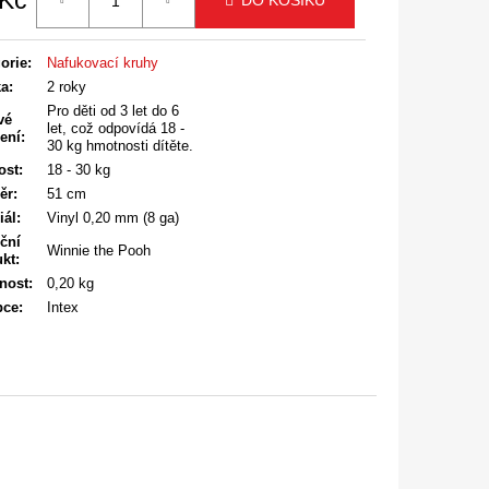
 Kč
DO KOŠÍKU
á
orie
:
Nafukovací kruhy
ka
:
2 roky
Pro děti od 3 let do 6
vé
let, což odpovídá 18 -
ení
:
30 kg hmotnosti dítěte.
ost
:
18 - 30 kg
ěr
:
51 cm
iál
:
Vinyl 0,20 mm (8 ga)
ční
Winnie the Pooh
ukt
:
nost
:
0,20 kg
bce
:
Intex