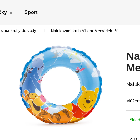
čky
Sport
ovací kruhy do vody
Nafukovací kruh 51 cm Medvídek Pú
Co potřebujete najít?
Na
HLEDAT
Me
Nafuk
Doporučujeme
Můžeme
Skla