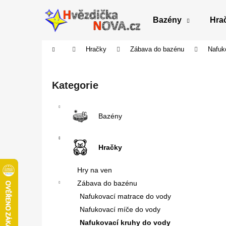
K
Přejít
na
o
Bazény
Hra
obsah
Zpět
Zpět
š
do
do
í
Domů
Hračky
Zábava do bazénu
Nafuk
obchodu
obchodu
k
P
o
Přeskočit
Kategorie
s
kategorie
t
r
Bazény
a
n
Hračky
n
í
Hry na ven
p
Zábava do bazénu
a
Nafukovací matrace do vody
n
Nafukovací míče do vody
e
Nafukovací kruhy do vody