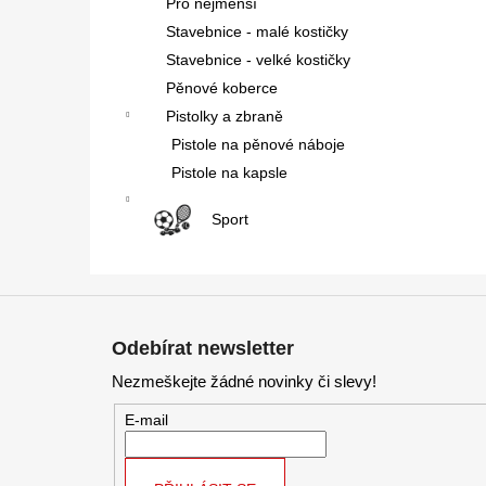
Pro nejmenší
Stavebnice - malé kostičky
Stavebnice - velké kostičky
Pěnové koberce
Pistolky a zbraně
Pistole na pěnové náboje
Pistole na kapsle
Sport
Z
á
Odebírat newsletter
p
Nezmeškejte žádné novinky či slevy!
a
t
E-mail
í