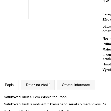
49
Měrn
cena:
Kateg
Záru
Věko
omez
Nosn
Prům
Mater
Licen
prod
Hmot
Výro
Popis
Dotaz na zboží
Ostatní informace
Nafukovací kruh 51 cm Winnie the Pooh
Nafukovací kruh s motivem z kresleného seriálu o medvídkovi Pú.