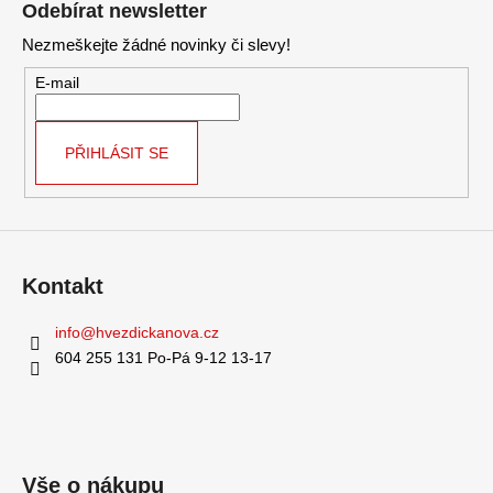
Odebírat newsletter
p
Nezmeškejte žádné novinky či slevy!
a
t
E-mail
í
PŘIHLÁSIT SE
Kontakt
info
@
hvezdickanova.cz
604 255 131 Po-Pá 9-12 13-17
Vše o nákupu