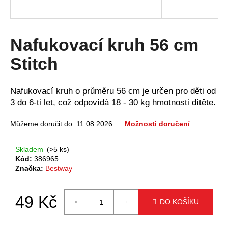
a
j
í
Nafukovací kruh 56 cm
t
Stitch
?
Nafukovací kruh o průměru 56 cm je určen pro děti od
3 do 6-ti let, což odpovídá 18 - 30 kg hmotnosti dítěte.
HLEDAT
Můžeme doručit do:
11.08.2026
Možnosti doručení
Skladem
(>5 ks)
Kód:
386965
D
Značka:
Bestway
o
p
o
49 Kč
DO KOŠÍKU
r
Měrná
u
cena: