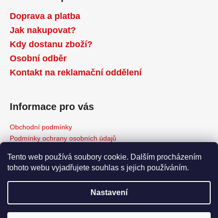
Doprava a platba
Jak nakupovat?
Kdy dostanu zboží?
Osobní odběr
Kontakt na reklamační oddělení
Informace pro vás
Obchodní podmínky
Podmínky ochrany osobních údajů
Reklamační řád
Tento web používá soubory cookie. Dalším procházením
Odstoupení od kupní smlouvy
tohoto webu vyjadřujete souhlas s jejich používáním.
Napište nám
Moje objednávka
Nastavení
Copyright 2026
www.HvezdickaNOVA.cz
. Všechna práva