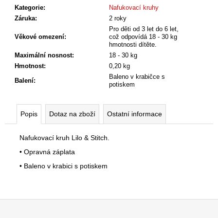
č
Kategorie
:
Nafukovací kruhy
u
Záruka
:
2 roky
j
Pro děti od 3 let do 6 let,
e
Věkové omezení
:
což odpovídá 18 - 30 kg
m
hmotnosti dítěte.
e
Maximální nosnost
:
18 - 30 kg
Hmotnost
:
0,20 kg
Baleno v krabičce s
Balení
:
potiskem
Popis
Dotaz na zboží
Ostatní informace
Nafukovací kruh Lilo & Stitch.
• Opravná záplata
• Baleno v krabici s potiskem
Z
á