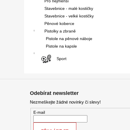
Pro nejmenší
Stavebnice - malé kostičky
Stavebnice - velké kostičky
Pěnové koberce
Pistolky a zbraně
Pistole na pěnové náboje
Pistole na kapsle
Sport
Z
á
Odebírat newsletter
p
Nezmeškejte žádné novinky či slevy!
a
t
E-mail
í