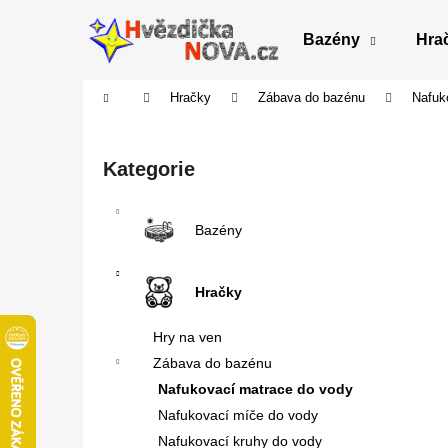
K
Přejít
na
o
Bazény
Hra
obsah
Zpět
Zpět
š
do
do
í
Domů
Hračky
Zábava do bazénu
Nafuk
obchodu
obchodu
k
P
o
Přeskočit
Kategorie
s
kategorie
t
r
Bazény
a
n
Hračky
n
í
Hry na ven
p
Zábava do bazénu
a
Nafukovací matrace do vody
n
Nafukovací míče do vody
e
Nafukovací kruhy do vody