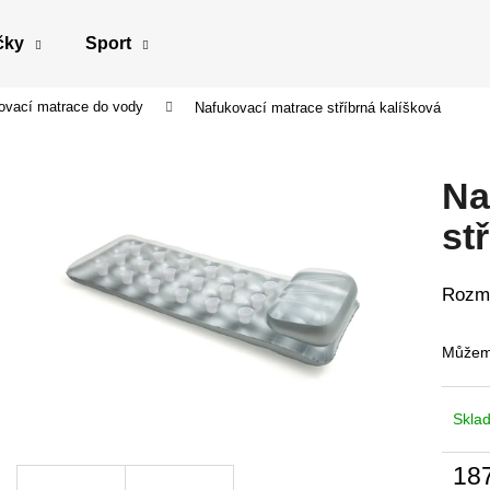
čky
Sport
ovací matrace do vody
Nafukovací matrace stříbrná kalíšková
Co potřebujete najít?
Na
HLEDAT
st
Rozmě
Doporučujeme
Můžeme
Skla
18