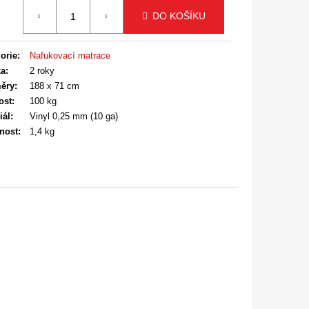
á
DO KOŠÍKU
orie
:
Nafukovací matrace
ka
:
2 roky
ěry
:
188 x 71 cm
ost
:
100 kg
iál
:
Vinyl 0,25 mm (10 ga)
nost
:
1,4 kg