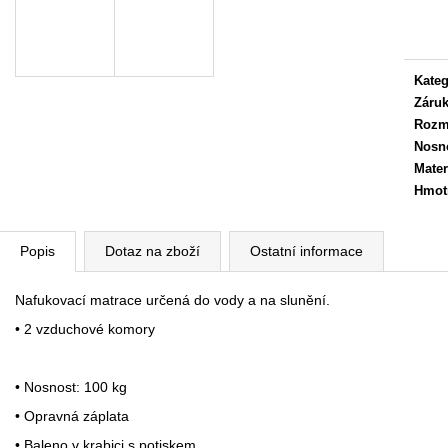
Měrn
cena:
Kateg
Záru
Rozm
Nosn
Mater
Hmot
Popis
Dotaz na zboží
Ostatní informace
Nafukovací matrace určená do vody a na slunění.
• 2 vzduchové komory
• Nosnost: 100 kg
• Opravná záplata
• Baleno v krabici s potiskem