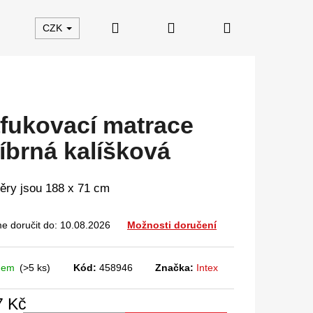
Hledat
Přihlášení
Nákupní
CZK
košík
fukovací matrace
říbrná kalíšková
ry jsou 188 x 71 cm
 doručit do:
10.08.2026
Možnosti doručení
dem
(>5 ks)
Kód:
458946
Značka:
Intex
7 Kč