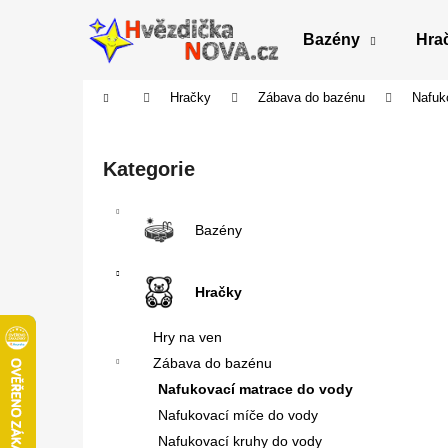
K
Přejít
na
o
Bazény
Hra
obsah
Zpět
Zpět
š
do
do
í
Domů
Hračky
Zábava do bazénu
Nafuk
obchodu
obchodu
k
P
o
Přeskočit
Kategorie
s
kategorie
t
r
Bazény
a
n
Hračky
n
í
Hry na ven
p
Zábava do bazénu
a
Nafukovací matrace do vody
n
Nafukovací míče do vody
e
Nafukovací kruhy do vody