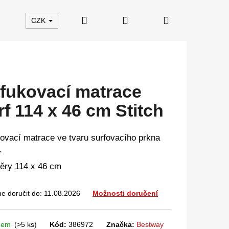
Hledat
Přihlášení
Nákupní
CZK
košík
fukovací matrace
rf 114 x 46 cm Stitch
ovací matrace ve tvaru surfovacího prkna
.
ry 114 x 46 cm
 doručit do:
11.08.2026
Možnosti doručení
dem
(>5 ks)
Kód:
386972
Značka:
Bestway