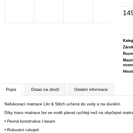
14
Měrn
cena:
Kateg
Záru
Rozm
Maxi
nosn
Hmot
Popis
Dotaz na zboží
Ostatní informace
Nafukovací matrace Lilo & Stitch určená do vody a na slunění.
Díky tvaru matrace lze ve vodě plavat rychleji než na obyčejné matra
• Pevná konstrukce I-beam
• Robustní rukojeti