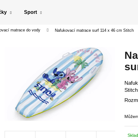
čky
Sport
ovací matrace do vody
Nafukovací matrace surf 114 x 46 cm Stitch
Co potřebujete najít?
Na
HLEDAT
su
Nafuk
Doporučujeme
Stitch
Rozmě
Můžeme
Skla