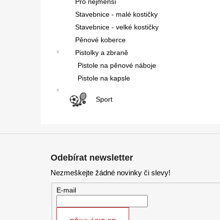
Pro nejmenší
Stavebnice - malé kostičky
Stavebnice - velké kostičky
Pěnové koberce
Pistolky a zbraně
Pistole na pěnové náboje
Pistole na kapsle
Sport
Z
á
Odebírat newsletter
p
Nezmeškejte žádné novinky či slevy!
a
t
E-mail
í