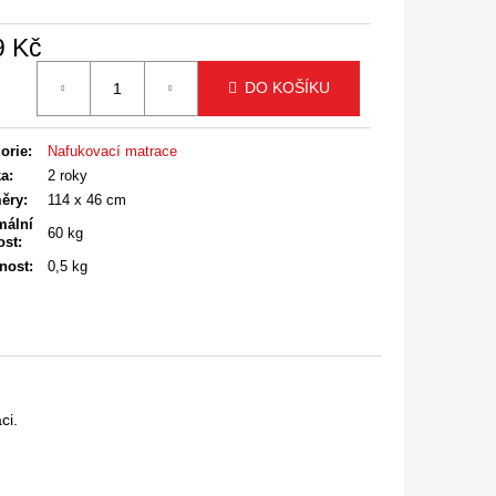
9 Kč
á
DO KOŠÍKU
orie
:
Nafukovací matrace
ka
:
2 roky
ěry
:
114 x 46 cm
mální
60 kg
ost
:
nost
:
0,5 kg
ci.