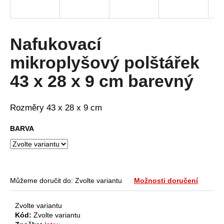
a
j
í
Nafukovací
t
mikroplyšový polštářek
?
43 x 28 x 9 cm barevný
Rozměry 43 x 28 x 9 cm
HLEDAT
BARVA
D
o
p
Můžeme doručit do:
Zvolte variantu
Možnosti doručení
o
r
Zvolte variantu
u
Kód:
Zvolte variantu