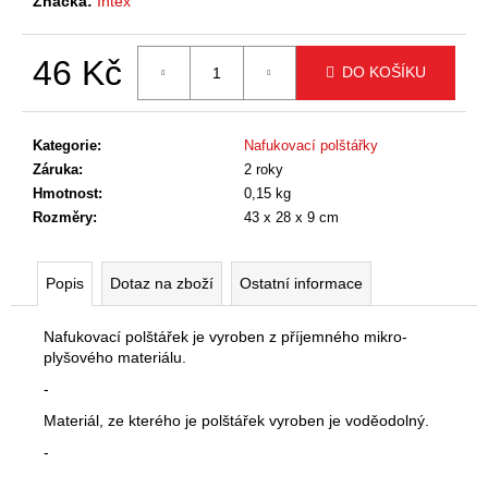
č
Značka:
Intex
u
j
46 Kč
DO KOŠÍKU
e
m
Měrná
cena:
e
Kategorie
:
Nafukovací polštářky
Záruka
:
2 roky
Hmotnost
:
0,15 kg
Rozměry
:
43 x 28 x 9 cm
Popis
Dotaz na zboží
Ostatní informace
Nafukovací polštářek je vyroben z příjemného mikro-
plyšového materiálu.
-
Materiál, ze kterého je polštářek vyroben je voděodolný.
-