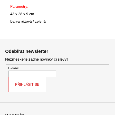
Parametry:
43 x 28 x 9 cm
Barva růžová / zelená
Z
á
Odebírat newsletter
p
Nezmeškejte žádné novinky či slevy!
a
t
E-mail
í
PŘIHLÁSIT SE