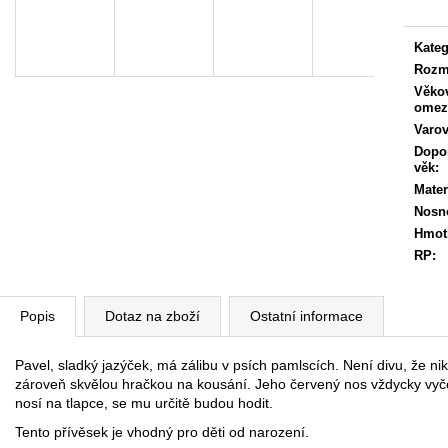
Kateg
Rozm
Věko
omez
Varov
Dopo
věk
:
Mater
Nosn
Hmot
RP
:
Popis
Dotaz na zboží
Ostatní informace
Pavel, sladký jazýček, má zálibu v psích pamlscích. Není divu, že ni
zároveň skvělou hračkou na kousání. Jeho červený nos vždycky vyče
nosí na tlapce, se mu určitě budou hodit.
Tento přívěsek je vhodný pro děti od narození.