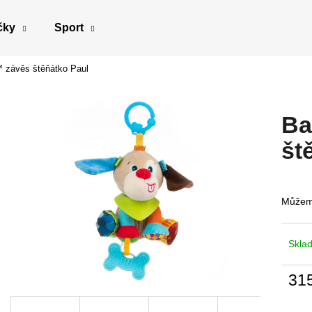
čky
Sport
 závěs štěňátko Paul
Co potřebujete najít?
Ba
HLEDAT
št
Doporučujeme
Můžeme
Skla
31
Měrn
cena: