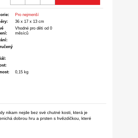
orie
:
Pro nejmenší
ěry
:
36 x 17 x 13 cm
vé
Vhodné pro děti od 0
ení
:
měsíců
ání
:
ručený
iál
:
ost
:
nost
:
0,15 kg
kdy nikam nejde bez své chutné kosti, která je
nichá dobrou hru a prsten s hvězdičkou, které