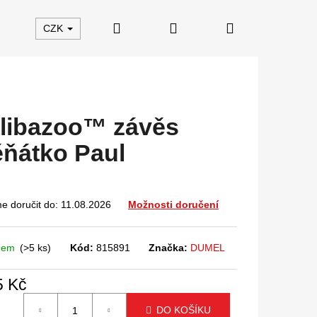
Hledat
Přihlášení
Nákupní
CZK
košík
libazoo™ závěs
ěňátko Paul
 doručit do:
11.08.2026
Možnosti doručení
dem
(>5 ks)
Kód:
815891
Značka:
DUMEL
5 Kč
á
DO KOŠÍKU