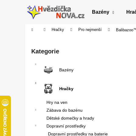
K
Přejít
na
o
Bazény
Hra
obsah
Zpět
Zpět
š
do
do
í
Domů
Hračky
Pro nejmenší
Balibazoo™
obchodu
obchodu
k
P
o
Přeskočit
Kategorie
s
kategorie
t
r
Bazény
a
n
Hračky
n
í
Hry na ven
p
Zábava do bazénu
a
Dětské domečky a hrady
n
Dopravní prostředky
e
Dopravní prostředky na baterie