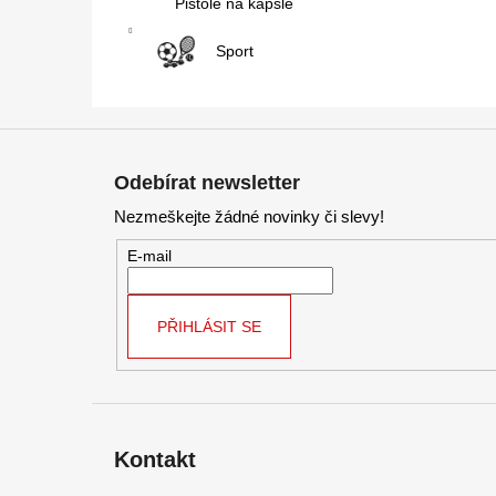
Pistole na kapsle
Sport
Z
á
Odebírat newsletter
p
Nezmeškejte žádné novinky či slevy!
a
t
E-mail
í
PŘIHLÁSIT SE
Kontakt