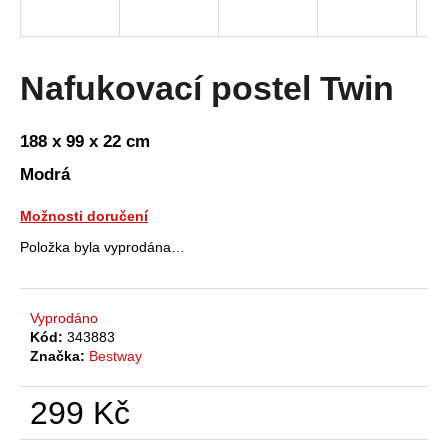
a
j
í
Nafukovací postel Twin
t
?
188 x 99 x 22 cm
Modrá
Možnosti doručení
HLEDAT
Položka byla vyprodána…
D
Vyprodáno
Kód:
343883
o
Značka:
Bestway
p
o
299 Kč
r
u
Měrná