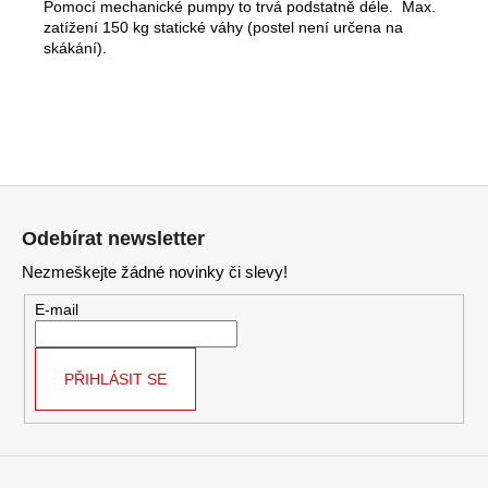
Pomocí mechanické pumpy to trvá podstatně déle. Max.
zatížení 150 kg statické váhy (postel není určena na
skákání).
Z
á
Odebírat newsletter
p
Nezmeškejte žádné novinky či slevy!
a
t
E-mail
í
PŘIHLÁSIT SE