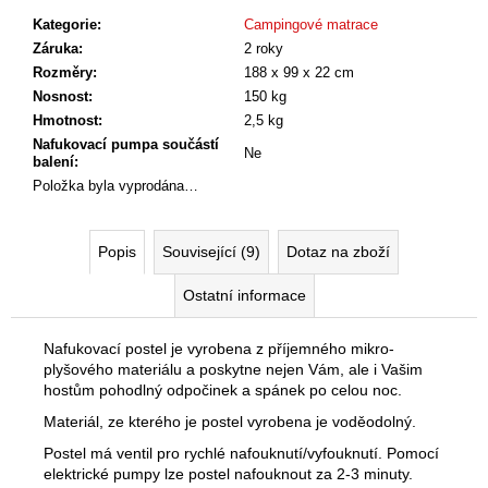
č
cena:
u
Kategorie
:
Campingové matrace
j
Záruka
:
2 roky
e
Rozměry
:
188 x 99 x 22 cm
m
Nosnost
:
150 kg
e
Hmotnost
:
2,5 kg
Nafukovací pumpa součástí
Ne
balení
:
Položka byla vyprodána…
Popis
Související (9)
Dotaz na zboží
Ostatní informace
Nafukovací postel je vyrobena z příjemného mikro-
plyšového materiálu a poskytne nejen Vám, ale i Vašim
hostům pohodlný odpočinek a spánek po celou noc.
Materiál, ze kterého je postel vyrobena je voděodolný.
Postel má ventil pro rychlé nafouknutí/vyfouknutí. Pomocí
elektrické pumpy lze postel nafouknout za 2-3 minuty.