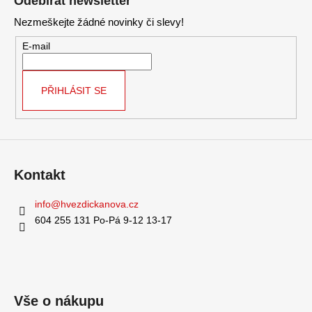
Odebírat newsletter
p
Nezmeškejte žádné novinky či slevy!
a
t
E-mail
í
PŘIHLÁSIT SE
Kontakt
info
@
hvezdickanova.cz
604 255 131 Po-Pá 9-12 13-17
Vše o nákupu