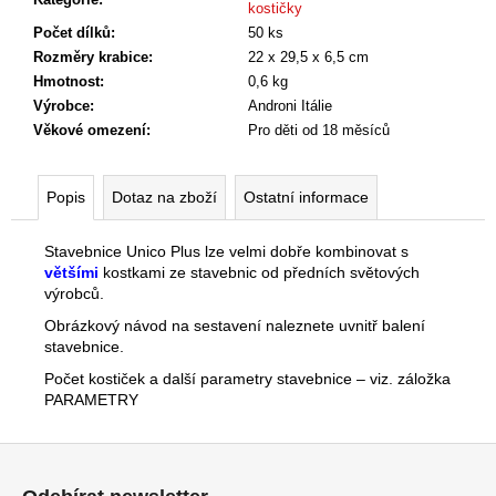
č
kostičky
u
Počet dílků
:
50 ks
j
Rozměry krabice
:
22 x 29,5 x 6,5 cm
e
Hmotnost
:
0,6 kg
m
Výrobce
:
Androni Itálie
e
Věkové omezení
:
Pro děti od 18 měsíců
Popis
Dotaz na zboží
Ostatní informace
Stavebnice Unico Plus lze velmi dobře kombinovat s
většími
kostkami ze stavebnic od předních světových
výrobců.
Obrázkový návod na sestavení naleznete uvnitř balení
stavebnice.
Počet kostiček a další parametry stavebnice – viz. záložka
PARAMETRY
Z
á