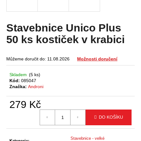
a
j
í
Stavebnice Unico Plus
t
50 ks kostiček v krabici
?
Můžeme doručit do:
11.08.2026
Možnosti doručení
HLEDAT
Skladem
(5 ks)
Kód:
085047
Značka:
Androni
D
279 Kč
o
Měrná
p
DO KOŠÍKU
cena:
o
r
u
Stavebnice - velké
Kategorie
: