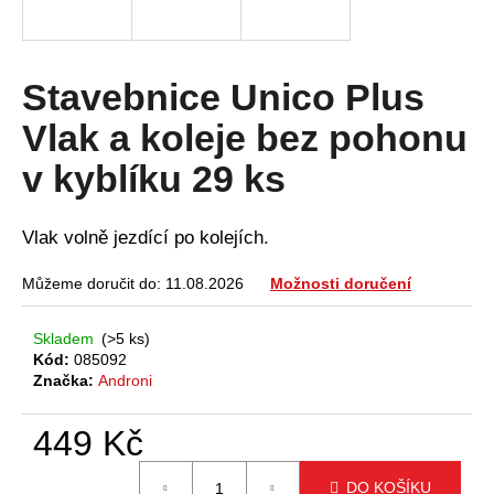
a
j
í
Stavebnice Unico Plus
t
Vlak a koleje bez pohonu
?
v kyblíku 29 ks
Vlak volně jezdící po kolejích.
HLEDAT
Můžeme doručit do:
11.08.2026
Možnosti doručení
Skladem
(>5 ks)
D
Kód:
085092
o
Značka:
Androni
p
o
449 Kč
r
Měrná
u
DO KOŠÍKU
cena: