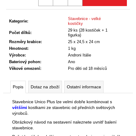
č
u
j
Stavebnice - velké
e
Kategorie
:
kostičky
m
29 ks (28 kostiček + 1
Počet dílků
:
e
figurka)
Rozměry krabice
:
25 x 24,5 x 24 cm
Hmotnost
:
1 kg
Výrobce
:
Androni Itálie
Bateriový pohon
:
Ano
Věkové omezení
:
Pro děti od 18 měsíců
Popis
Dotaz na zboží
Ostatní informace
Stavebnice Unico Plus lze velmi dobře kombinovat s
většími
kostkami ze stavebnic od předních světových
výrobců.
Obrázkový návod na sestavení naleznete uvnitř balení
stavebnice.