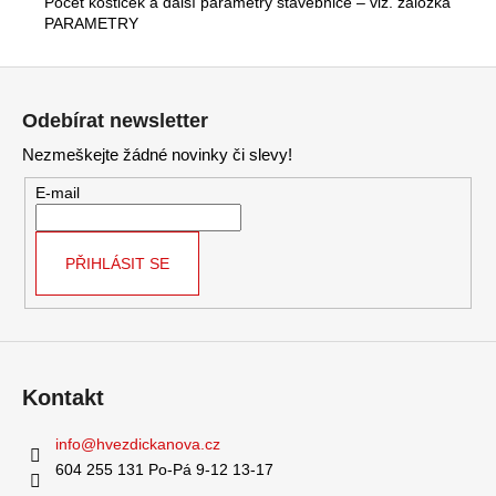
Počet kostiček a další parametry stavebnice – viz. záložka
PARAMETRY
Z
á
Odebírat newsletter
p
Nezmeškejte žádné novinky či slevy!
a
t
E-mail
í
PŘIHLÁSIT SE
Kontakt
info
@
hvezdickanova.cz
604 255 131 Po-Pá 9-12 13-17