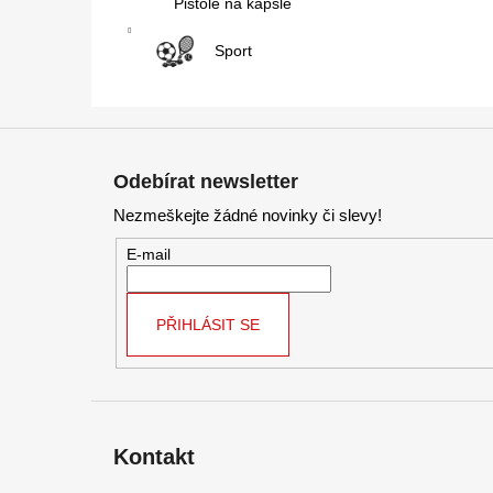
Pistole na kapsle
Sport
Z
á
Odebírat newsletter
p
Nezmeškejte žádné novinky či slevy!
a
t
E-mail
í
PŘIHLÁSIT SE
Kontakt