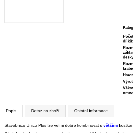
Měrn
cena:
Kateg
Poče
dílků
Rozm
zákla
desk
Rozm
krabi
Hmot
Výro
Věko
omez
Popis
Dotaz na zboží
Ostatní informace
Stavebnice Unico Plus lze velmi dobře kombinovat s
většími
kostkam