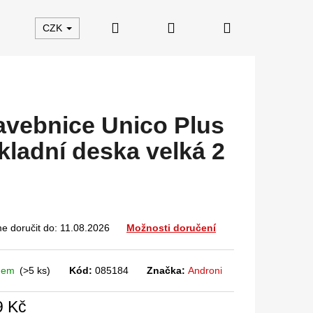
Hledat
Přihlášení
Nákupní
CZK
košík
avebnice Unico Plus
kladní deska velká 2
 doručit do:
11.08.2026
Možnosti doručení
dem
(>5 ks)
Kód:
085184
Značka:
Androni
9 Kč