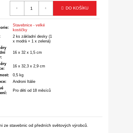
á
DO KOŠÍKU
Stavebnice - velké
orie
:
kostičky
t
2 ks základní desky (1
:
x modrá + 1 x zelená)
ěry
dní
16 x 32 x 1,5 cm
y
:
ěry
16 x 32,3 x 2,9 cm
ce
:
nost
:
0,5 kg
bce
:
Androni Itálie
vé
Pro děti od 18 měsíců
ení
:
i ze stavebnic od předních světových výrobců.