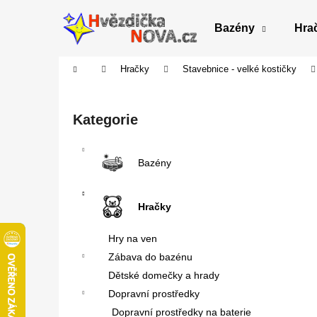
K
Přejít
na
o
Bazény
Hra
obsah
Zpět
Zpět
š
do
do
í
Domů
Hračky
Stavebnice - velké kostičky
obchodu
obchodu
k
P
o
Přeskočit
Kategorie
s
kategorie
t
r
Bazény
a
n
Hračky
n
í
Hry na ven
p
Zábava do bazénu
a
Dětské domečky a hrady
n
Dopravní prostředky
e
Dopravní prostředky na baterie