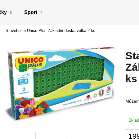
čky
Sport
Stavebnice Unico Plus Základní deska velká 2 ks
Co potřebujete najít?
St
HLEDAT
Zá
ks
Doporučujeme
Můžeme
Skla
19