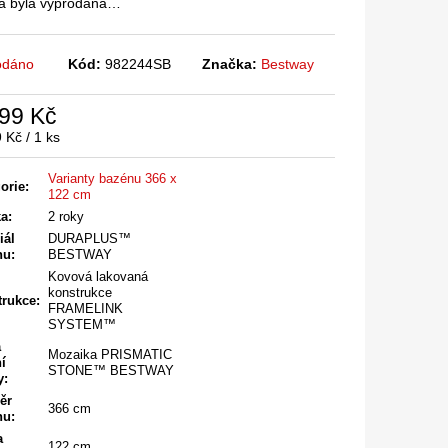
a byla vyprodána…
odáno
Kód:
982244SB
Značka:
Bestway
899 Kč
á
 Kč / 1 ks
Varianty bazénu 366 x
orie
:
122 cm
ka
:
2 roky
iál
DURAPLUS™
nu
:
BESTWAY
Kovová lakovaná
konstrukce
trukce
:
FRAMELINK
SYSTEM™
a
Mozaika PRISMATIC
ní
STONE™ BESTWAY
y
:
ěr
366 cm
nu
:
a
122 cm