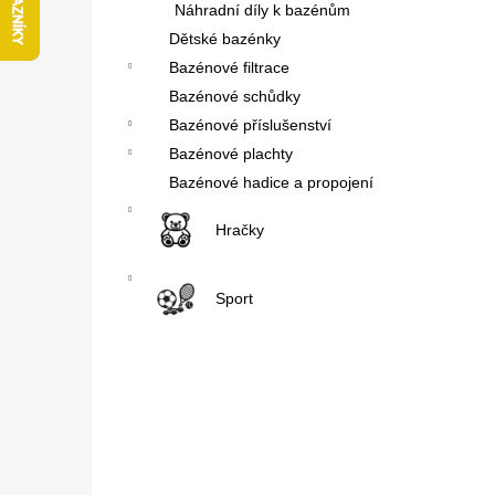
Náhradní díly k bazénům
l
Dětské bazénky
Bazénové filtrace
Bazénové schůdky
Bazénové příslušenství
Bazénové plachty
Bazénové hadice a propojení
Hračky
Sport