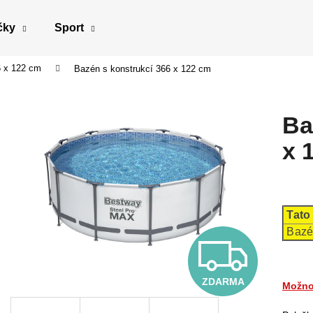
čky
Sport
 x 122 cm
Bazén s konstrukcí 366 x 122 cm
Co potřebujete najít?
Ba
HLEDAT
x 
Doporučujeme
Tato 
Bazé
Z
ZDARMA
D
Možno