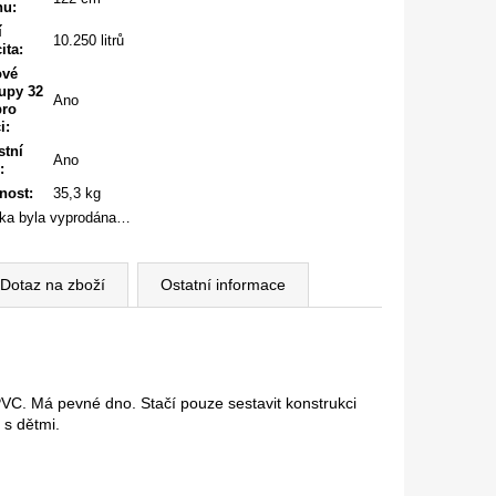
nu
:
í
10.250 litrů
ita
:
ové
upy 32
Ano
ro
ci
:
stní
Ano
:
nost
:
35,3 kg
ka byla vyprodána…
Dotaz na zboží
Ostatní informace
VC. Má pevné dno. Stačí pouze sestavit konstrukci
 s dětmi.