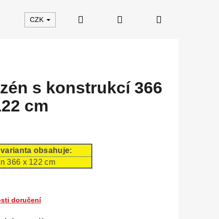
Hledat
Přihlášení
Nákupní
CZK
košík
zén s konstrukcí 366
122 cm
varianta obsahuje:
n 366 x 122 cm
sti doručení