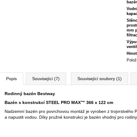
bazé
Vodn
kapac
Stěn
prost
mm p
filtra
Výpu
ventil
Hmot
Polož
Popis
Související (7)
Související soubory (1)
Rodinný bazén Bestway
Bazén s konstrukcí STEEL PRO MAX™ 366 x 122 cm
Nadzemní bazén pro povrchovou montáž je vyroben z trojvrstvého P
a napustit vodou. Díky pružné konstrukci je bazén vhodný pro rodiny