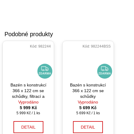
Kód:
982244
Kód:
982244BSS
Z
Z
D
D
ZDARMA
ZDARMA
A
A
Bazén s konstrukcí
Bazén s konstrukcí
R
R
366 x 122 cm se
366 x 122 cm se
M
M
schůdky, filtrací a
schůdky
příslušenstvím
Vyprodáno
Vyprodáno
A
A
5 999 Kč
5 699 Kč
Měrná
Měrná
5 999 Kč / 1 ks
5 699 Kč / 1 ks
cena:
cena:
DETAIL
DETAIL