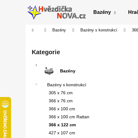
K
Přejít
na
o
Bazény
Hra
obsah
Zpět
Zpět
š
do
do
í
Domů
Bazény
Bazény s konstrukcí
366
obchodu
obchodu
k
P
o
Přeskočit
Kategorie
s
kategorie
t
r
Bazény
a
Bazény s konstrukcí
n
305 x 76 cm
n
366 x 76 cm
í
366 x 100 cm
p
366 x 100 cm Rattan
a
366 x 122 cm
n
427 x 107 cm
e