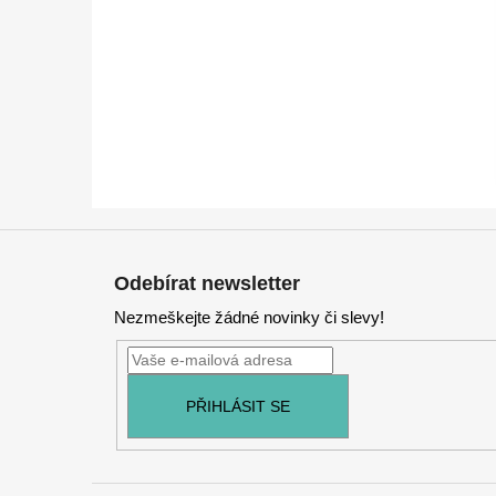
Z
á
Odebírat newsletter
p
Nezmeškejte žádné novinky či slevy!
a
t
í
PŘIHLÁSIT SE